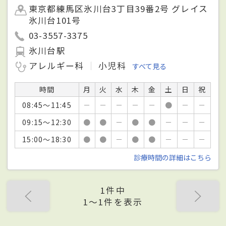
東京都練馬区氷川台3丁目39番2号 グレイス
氷川台101号
03-3557-3375
氷川台駅
アレルギー科
小児科
すべて見る
時間
月
火
水
木
金
土
日
祝
08:45～11:45
－
－
－
－
－
●
－
－
09:15～12:30
●
●
－
●
●
－
－
－
15:00～18:30
●
●
－
●
●
－
－
－
診療時間の詳細はこちら
1件中
1〜1件を表示