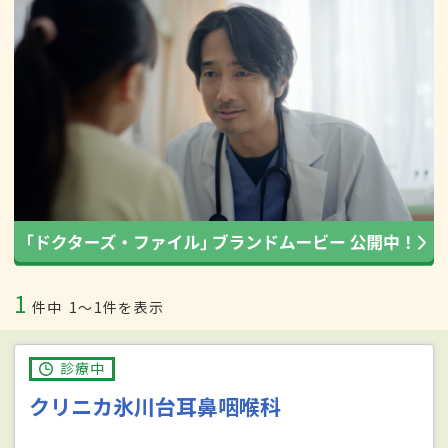
1
件中
1〜1件を表示
診療中
クリニカ氷川台耳鼻咽喉科