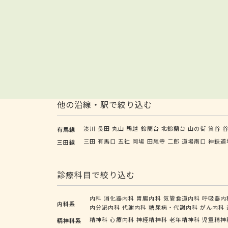
他の沿線・駅で絞り込む
湊川
長田
丸山
鵯越
鈴蘭台
北鈴蘭台
山の街
箕谷
有馬線
三田
有馬口
五社
岡場
田尾寺
二郎
道場南口
神鉄道
三田線
診療科目で絞り込む
内科
消化器内科
胃腸内科
気管食道内科
呼吸器内
内科系
内分泌内科
代謝内科
糖尿病・代謝内科
がん内科
精神科
心療内科
神経精神科
老年精神科
児童精神
精神科系