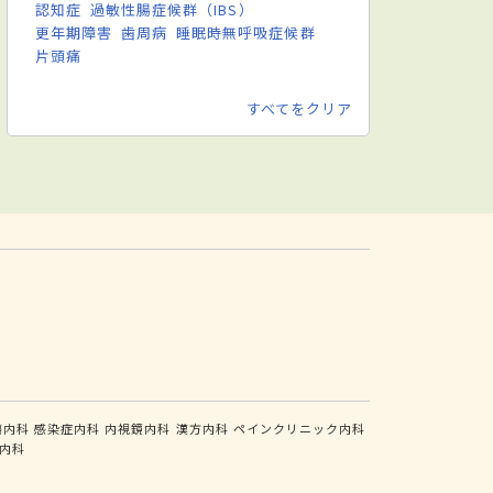
認知症
過敏性腸症候群（IBS）
更年期障害
歯周病
睡眠時無呼吸症候群
片頭痛
すべてをクリア
瘍内科
感染症内科
内視鏡内科
漢方内科
ペインクリニック内科
内科