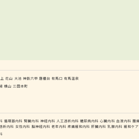
谷上
花山
大池
神鉄六甲
唐櫃台
有馬口
有馬温泉
場
横山
三田本町
科
循環器内科
腎臓内科
神経内科
人工透析内科
糖尿病内科
心臓内科
血液内科
腫
透析内科
女性内科
脳神経内科
老年内科
疼痛緩和内科
肝臓内科
乳腺内科
緩和ケア
科