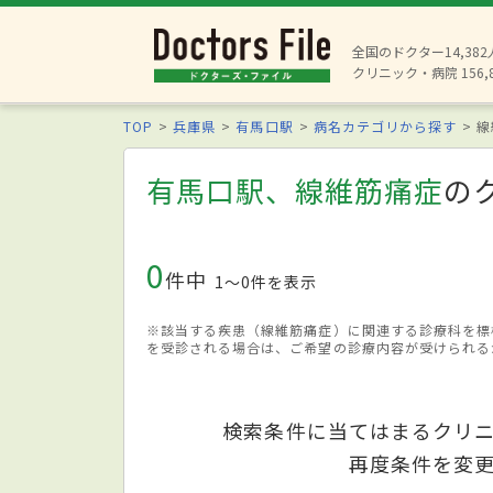
全国のドクター14,38
クリニック・病院 156,
TOP
兵庫県
有馬口駅
病名カテゴリから探す
線
有馬口駅、線維筋痛症
の
0
件中
1〜0件を表示
※該当する疾患（線維筋痛症）に関連する診療科を標
を受診される場合は、ご希望の診療内容が受けられる
検索条件に当てはまるクリ
再度条件を変