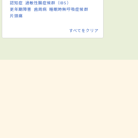
認知症
過敏性腸症候群（IBS）
更年期障害
歯周病
睡眠時無呼吸症候群
片頭痛
すべてをクリア