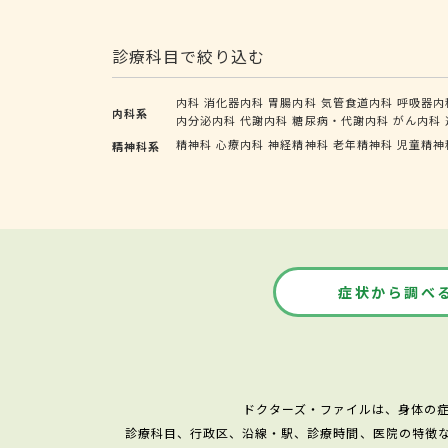
診療科目で絞り込む
内科
消化器内科
胃腸内科
気管食道内科
呼吸器内
内科系
内分泌内科
代謝内科
糖尿病・代謝内科
がん内科
精神科
心療内科
神経精神科
老年精神科
児童精神
精神科系
症状から調べ
ドクターズ・ファイルは、身体の
診療科目、行政区、沿線・駅、診療時間、医院の特徴