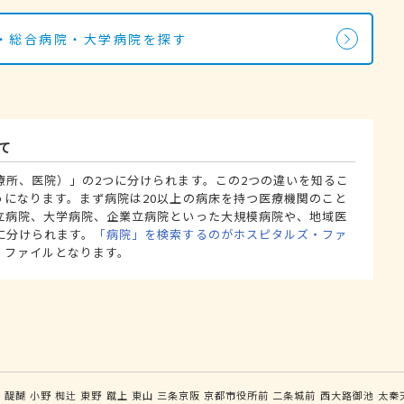
・総合病院・大学病院を探す
て
療所、医院）」の2つに分けられます。この2つの違いを知るこ
うになります。まず病院は20以上の病床を持つ医療機関のこと
立病院、大学病院、企業立病院といった大規模病院や、地域医
に分けられます。
「病院」を検索するのがホスピタルズ・ファ
・ファイルとなります。
田
醍醐
小野
椥辻
東野
蹴上
東山
三条京阪
京都市役所前
二条城前
西大路御池
太秦