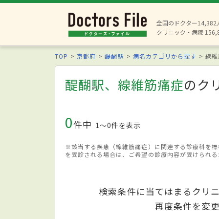
全国のドクター14,38
クリニック・病院 156,
TOP
京都府
醍醐駅
病名カテゴリから探す
線維
醍醐駅、線維筋痛症
のク
0
件中
1〜0件を表示
※該当する疾患（線維筋痛症）に関連する診療科を標
を受診される場合は、ご希望の診療内容が受けられる
検索条件に当てはまるクリ
再度条件を変