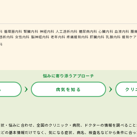
科
循環器内科
腎臓内科
神経内科
人工透析内科
糖尿病内科
心臓内科
血液内科
腫
透析内科
女性内科
脳神経内科
老年内科
疼痛緩和内科
肝臓内科
乳腺内科
緩和ケア
科
悩みに寄り添うアプローチ
る
病気を知る
クリ
症状・悩みに合わせ、全国のクリニック・病院、ドクターの情報を調べること
などの基本情報だけでなく、気になる症状、病名、検査名などから条件に合っ