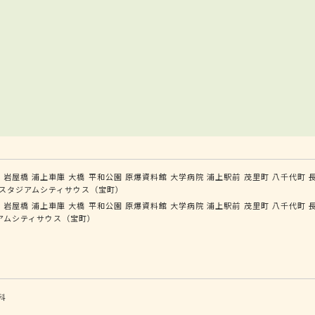
学
岩屋橋
浦上車庫
大橋
平和公園
原爆資料館
大学病院
浦上駅前
茂里町
八千代町
スタジアムシティサウス（宝町）
学
岩屋橋
浦上車庫
大橋
平和公園
原爆資料館
大学病院
浦上駅前
茂里町
八千代町
アムシティサウス（宝町）
科