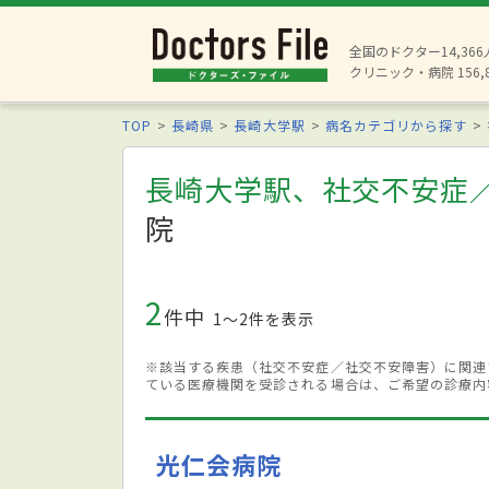
全国のドクター14,36
クリニック・病院 156,
TOP
長崎県
長崎大学駅
病名カテゴリから探す
長崎大学駅、社交不安症
院
2
件中
1〜2件を表示
※該当する疾患（社交不安症／社交不安障害）に関連
ている医療機関を受診される場合は、ご希望の診療内
光仁会病院