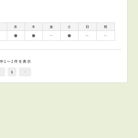
水
木
金
土
日
祝
●
●
－
●
－
－
件中1～2件を表示
1