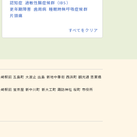
認知症
過敏性腸症候群（IBS）
更年期障害
歯周病
睡眠時無呼吸症候群
片頭痛
すべてをクリア
長崎駅前
五島町
大波止
出島
新地中華街
西浜町
観光通
思案橋
長崎駅前
蛍茶屋
新中川町
新大工町
諏訪神社
桜町
市役所