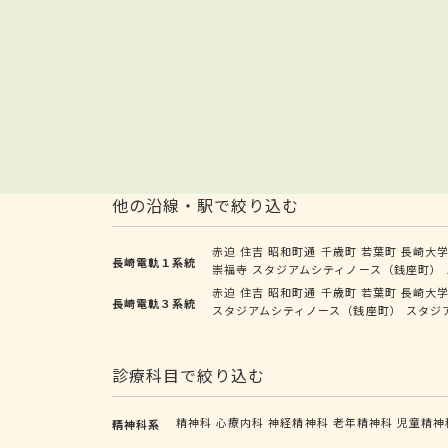
他の沿線・駅で絞り込む
赤迫
住吉
昭和町通
千歳町
若葉町
長崎大
長崎電軌１系統
崇福寺
スタジアムシティノース（銭座町）
赤迫
住吉
昭和町通
千歳町
若葉町
長崎大
長崎電軌３系統
スタジアムシティノース（銭座町）
スタジ
診療科目で絞り込む
精神科
心療内科
神経精神科
老年精神科
児童精神
精神科系