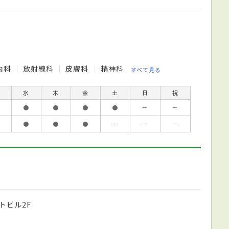
内科
放射線科
皮膚科
精神科
すべて見る
水
木
金
土
日
祝
●
●
●
●
－
－
●
●
●
－
－
－
トビル2F