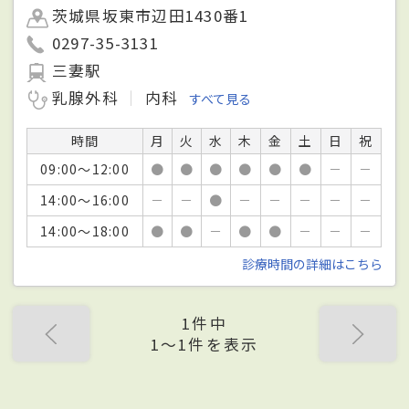
茨城県坂東市辺田1430番1
0297-35-3131
三妻駅
乳腺外科
内科
すべて見る
時間
月
火
水
木
金
土
日
祝
09:00～12:00
●
●
●
●
●
●
－
－
14:00～16:00
－
－
●
－
－
－
－
－
14:00～18:00
●
●
－
●
●
－
－
－
診療時間の詳細はこちら
1件中
1〜1件を表示