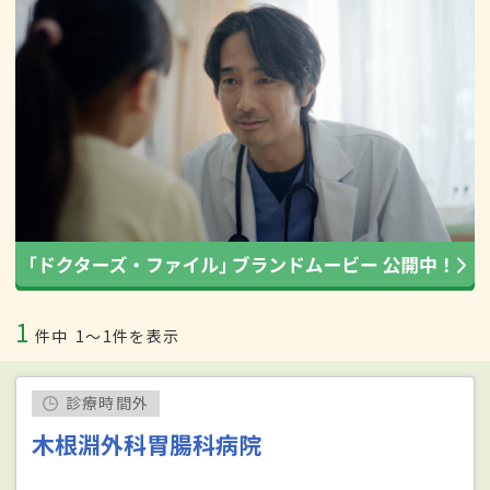
1
件中
1〜1件を表示
診療時間外
木根淵外科胃腸科病院