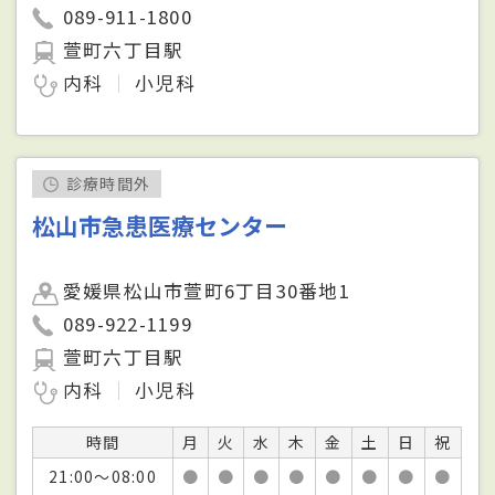
089-911-1800
萱町六丁目駅
内科
小児科
診療時間外
松山市急患医療センター
愛媛県松山市萱町6丁目30番地1
089-922-1199
萱町六丁目駅
内科
小児科
時間
月
火
水
木
金
土
日
祝
21:00～08:00
●
●
●
●
●
●
●
●