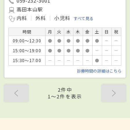
059-232-3001
高田本山駅
内科
外科
小児科
すべて見る
時間
月
火
水
木
金
土
日
祝
09:00～12:30
●
●
●
●
●
●
－
－
15:00～19:00
●
●
●
●
●
－
－
－
15:30～17:00
－
－
－
－
－
●
－
－
診療時間の詳細はこちら
2件中
1〜2件を表示