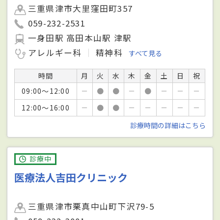
三重県津市大里窪田町357
059-232-2531
一身田駅 高田本山駅 津駅
アレルギー科
精神科
すべて見る
時間
月
火
水
木
金
土
日
祝
09:00～12:00
－
●
●
－
●
－
－
－
12:00～16:00
－
●
●
－
－
－
－
－
診療時間の詳細はこちら
診療中
医療法人吉田クリニック
三重県津市栗真中山町下沢79-5