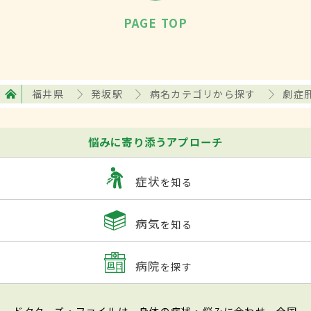
PAGE TOP
福井県
発坂駅
病名カテゴリから探す
劇症
悩みに寄り添うアプローチ
症状
を知る
病気
を知る
病院
を探す
ドクターズ・ファイルは、身体の症状・悩みに合わせ、全国