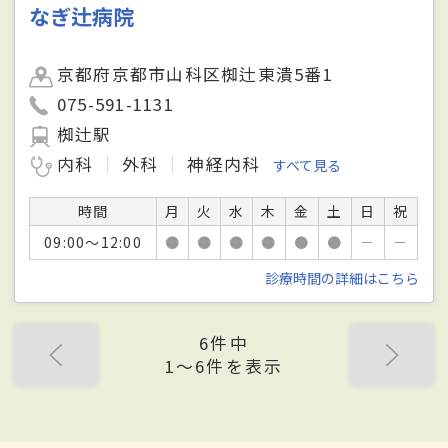
なぎ辻病院
京都府京都市山科区椥辻東潰5番1
075-591-1131
椥辻駅
内科
外科
神経内科
すべて見る
時間
月
火
水
木
金
土
日
祝
09:00～12:00
●
●
●
●
●
●
－
－
診療時間の詳細はこちら
6件中
1〜6件を表示