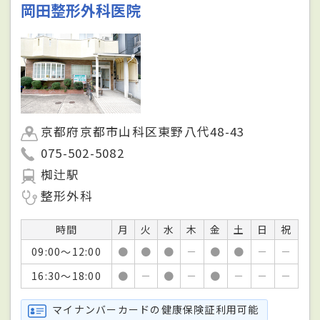
岡田整形外科医院
京都府京都市山科区東野八代48-43
075-502-5082
椥辻駅
整形外科
時間
月
火
水
木
金
土
日
祝
09:00～12:00
●
●
●
－
●
●
－
－
16:30～18:00
●
－
●
－
●
－
－
－
マイナンバーカードの健康保険証利用可能