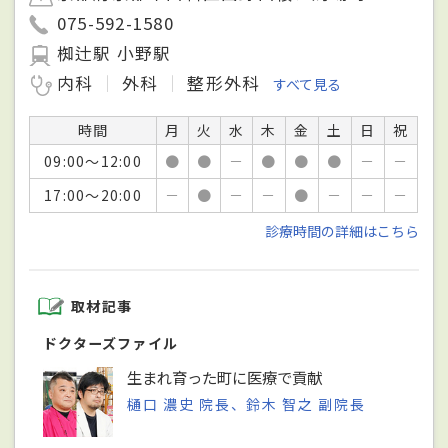
075-592-1580
椥辻駅 小野駅
内科
外科
整形外科
すべて見る
時間
月
火
水
木
金
土
日
祝
09:00～12:00
●
●
－
●
●
●
－
－
17:00～20:00
－
●
－
－
●
－
－
－
診療時間の詳細はこちら
取材記事
ドクターズファイル
生まれ育った町に医療で貢献
樋口 濃史 院長、鈴木 智之 副院長