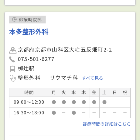
診療時間外
本多整形外科
京都府京都市山科区大宅五反畑町2-2
075-501-6277
椥辻駅
整形外科
リウマチ科
すべて見る
時間
月
火
水
木
金
土
日
祝
09:00～12:30
●
●
●
●
●
●
－
－
16:30～18:00
●
－
●
－
－
－
－
－
診療時間の詳細はこちら