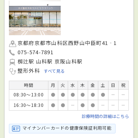
京都府京都市山科区西野山中臣町41‐1
075-574-7891
椥辻駅 山科駅 京阪山科駅
整形外科
すべて見る
時間
月
火
水
木
金
土
日
祝
08:30～13:00
●
●
●
●
●
●
－
－
16:30～18:30
●
●
－
●
●
－
－
－
診療時間の詳細はこちら
マイナンバーカードの健康保険証利用可能