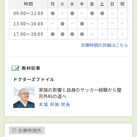
時間
月
火
水
木
金
土
日
祝
09:00～12:00
●
－
●
－
●
●
－
－
13:00～16:00
－
●
－
●
－
－
－
－
17:00～19:00
●
●
●
●
－
－
－
－
診療時間の詳細はこちら
取材記事
ドクターズファイル
家族の影響と自身のサッカー経験から整
形外科の道へ
本城 邦晃 院長
診療時間外