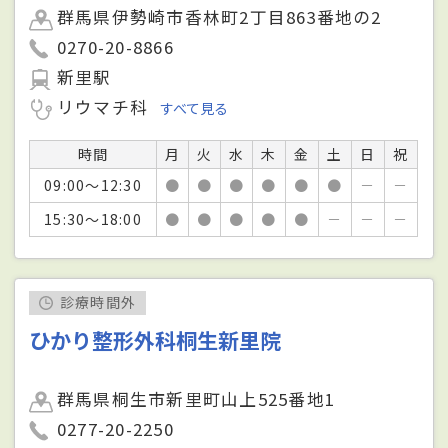
群馬県伊勢崎市香林町2丁目863番地の2
0270-20-8866
新里駅
リウマチ科
すべて見る
時間
月
火
水
木
金
土
日
祝
09:00～12:30
●
●
●
●
●
●
－
－
15:30～18:00
●
●
●
●
●
－
－
－
診療時間外
ひかり整形外科桐生新里院
群馬県桐生市新里町山上525番地1
0277-20-2250