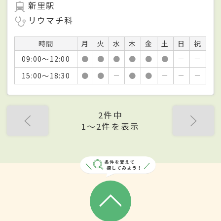
新里駅
リウマチ科
時間
月
火
水
木
金
土
日
祝
09:00～12:00
●
●
●
●
●
●
－
－
15:00～18:30
●
●
－
●
●
－
－
－
2件中
1〜2件を表示