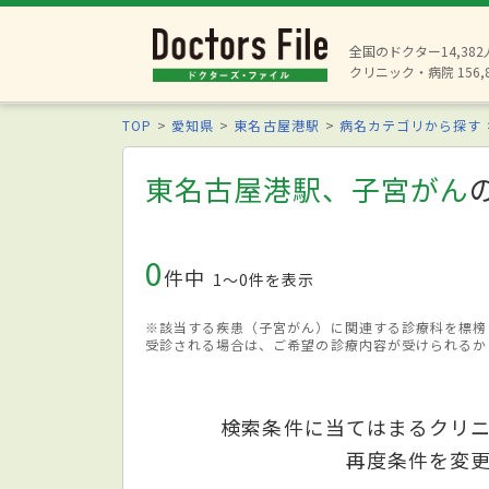
全国のドクター14,38
クリニック・病院 156,
TOP
愛知県
東名古屋港駅
病名カテゴリから探す
東名古屋港駅、子宮がん
0
件中
1〜0件を表示
※該当する疾患（子宮がん）に関連する診療科を標榜
受診される場合は、ご希望の診療内容が受けられるか
検索条件に当てはまるクリ
再度条件を変