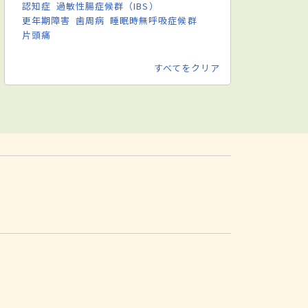
認知症
過敏性腸症候群（IBS）
更年期障害
歯周病
睡眠時無呼吸症候群
片頭痛
すべてをクリア