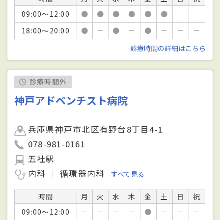
09:00～12:00
●
●
●
●
●
●
－
－
18:00～20:00
●
－
●
－
●
－
－
－
診療時間の詳細はこちら
診療時間外
神戸アドベンチスト病院
兵庫県神戸市北区有野台8丁目4-1
078-981-0161
五社駅
内科
循環器内科
すべて見る
時間
月
火
水
木
金
土
日
祝
09:00～12:00
－
－
－
－
●
－
－
－