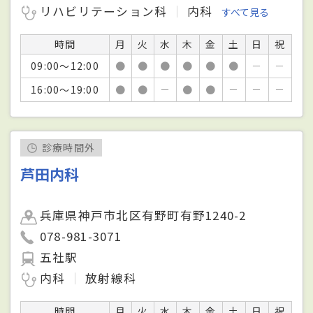
リハビリテーション科
内科
すべて見る
時間
月
火
水
木
金
土
日
祝
09:00～12:00
●
●
●
●
●
●
－
－
16:00～19:00
●
●
－
●
●
－
－
－
診療時間外
芦田内科
兵庫県神戸市北区有野町有野1240-2
078-981-3071
五社駅
内科
放射線科
時間
月
火
水
木
金
土
日
祝