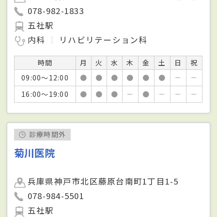
078-982-1833
五社駅
内科
リハビリテーション科
時間
月
火
水
木
金
土
日
祝
09:00～12:00
●
●
●
●
●
●
－
－
16:00～19:00
●
●
●
－
●
－
－
－
診療時間外
菊川医院
兵庫県神戸市北区藤原台南町1丁目1-5
078-984-5501
五社駅