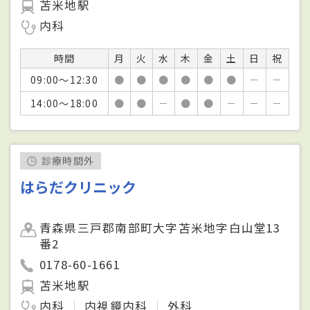
苫米地駅
内科
時間
月
火
水
木
金
土
日
祝
09:00～12:30
●
●
●
●
●
●
－
－
14:00～18:00
●
●
－
●
●
－
－
－
診療時間外
はらだクリニック
青森県三戸郡南部町大字苫米地字白山堂13
番2
0178-60-1661
苫米地駅
内科
内視鏡内科
外科