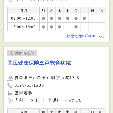
時間
月
火
水
木
金
土
日
祝
08:00～12:00
●
●
●
●
●
●
－
－
15:00～18:00
●
●
●
－
●
－
－
－
診療時間の詳細はこちら
診療時間外
国民健康保険五戸総合病院
青森県三戸郡五戸町字沢向17-3
0178-61-1200
苫米地駅
内科
外科
小児科
すべて見る
時間
月
火
水
木
金
土
日
祝