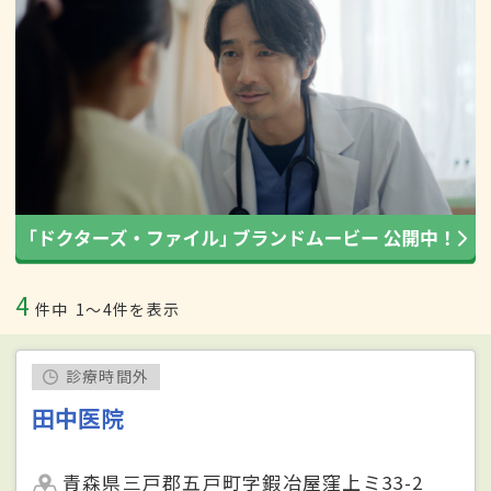
4
件中
1〜4件を表示
診療時間外
田中医院
青森県三戸郡五戸町字鍜冶屋窪上ミ33-2