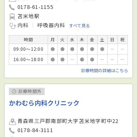
0178-61-1155
苫米地駅
内科
呼吸器内科
すべて見る
時間
月
火
水
木
金
土
日
祝
09:00～12:00
●
●
●
●
●
●
－
－
16:00～18:00
●
●
－
●
●
－
－
－
診療時間の詳細はこちら
診療時間外
かわむら内科クリニック
青森県三戸郡南部町大字苫米地字町中22
0178-84-3111