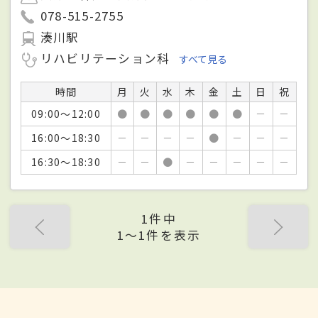
078-515-2755
湊川駅
リハビリテーション科
すべて見る
時間
月
火
水
木
金
土
日
祝
09:00～12:00
●
●
●
●
●
●
－
－
16:00～18:30
－
－
－
－
●
－
－
－
16:30～18:30
－
－
●
－
－
－
－
－
1件中
1〜1件を表示