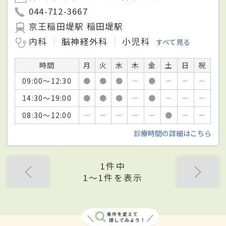
044-712-3667
京王稲田堤駅 稲田堤駅
内科
脳神経外科
小児科
すべて見る
時間
月
火
水
木
金
土
日
祝
09:00～12:30
●
●
●
－
●
－
－
－
14:30～19:00
●
●
●
－
●
－
－
－
08:30～12:00
－
－
－
－
－
●
－
－
診療時間の詳細はこちら
1件中
1〜1件を表示