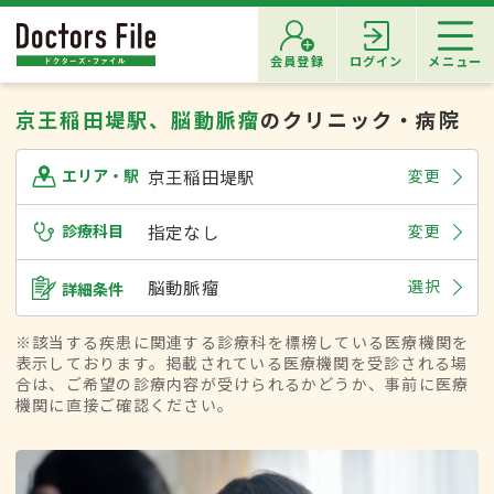
会員登録
ログイン
メニュー
京王稲田堤駅、脳動脈瘤
のクリニック・病院
京王稲田堤駅
変更
エリア・駅
診療科目
指定なし
変更
脳動脈瘤
選択
詳細条件
※該当する疾患に関連する診療科を標榜している医療機関を
表示しております。掲載されている医療機関を受診される場
合は、ご希望の診療内容が受けられるかどうか、事前に医療
機関に直接ご確認ください。