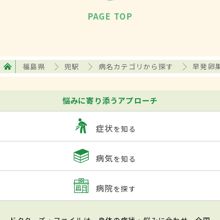
PAGE TOP
福島県
兜駅
病名カテゴリから探す
早発卵
悩みに寄り添うアプローチ
症状
を知る
病気
を知る
病院
を探す
ドクターズ・ファイルは、身体の症状・悩みに合わせ、全国