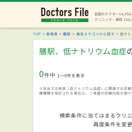
全国のドクター14,35
クリニック・病院 156,
TOP
群馬県
膳駅
病名カテゴリから探す
低ナト
膳駅、低ナトリウム血症
0
件中
1〜0件を表示
※該当する疾患（低ナトリウム血症）に関連する診療
療機関を受診される場合は、ご希望の診療内容が受け
検索条件に当てはまるクリ
再度条件を変