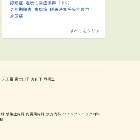
認知症
過敏性腸症候群（IBS）
更年期障害
歯周病
睡眠時無呼吸症候群
片頭痛
すべてをクリア
前
天王宿
富士山下
丸山下
西桐生
内科
感染症内科
内視鏡内科
漢方内科
ペインクリニック内科
科