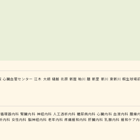
坂
心臓血管センター
江木
大胡
樋越
北原
新屋
粕川
膳
新里
新川
東新川
桐生球場
循環器内科
腎臓内科
神経内科
人工透析内科
糖尿病内科
心臓内科
血液内科
腫瘍
析内科
女性内科
脳神経内科
老年内科
疼痛緩和内科
肝臓内科
乳腺内科
緩和ケア内