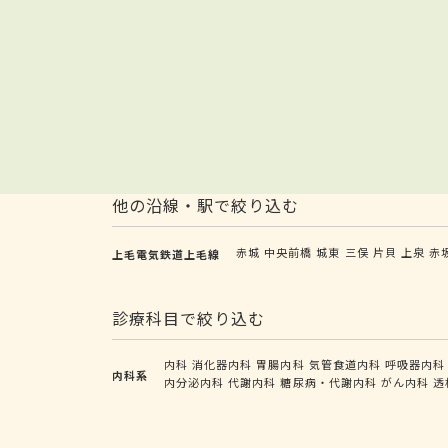
他の沿線・駅で絞り込む
赤城
中央前橋
城東
三俣
片貝
上泉
赤
上毛電気鉄道上毛線
診療科目で絞り込む
内科
消化器内科
胃腸内科
気管食道内科
呼吸器内科
内科系
内分泌内科
代謝内科
糖尿病・代謝内科
がん内科
透