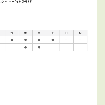
1シャトー竹村2号3F
水
木
金
土
日
祝
●
●
●
●
－
－
－
●
●
－
－
－