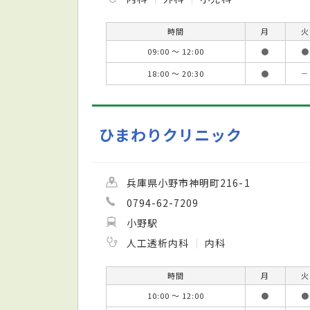
時間
月
火
09:00 ～ 12:00
●
●
18:00 ～ 20:30
●
－
ひまわりクリニック
兵庫県小野市神明町216-1
0794-62-7209
小野駅
人工透析内科
内科
時間
月
火
10:00 ～ 12:00
●
●