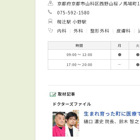
京都府京都市山科区西野山桜ノ馬場町1
075-592-1580
椥辻駅 小野駅
内科
外科
整形外科
皮膚科
時間
月
火
09:00 ～ 12:00
●
●
17:00 ～ 20:00
－
●
取材記事
ドクターズファイル
生まれ育った町に医療
樋口 濃史 院長、鈴木 智之