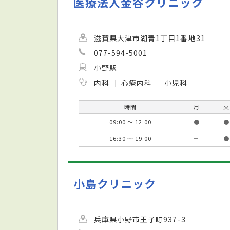
医療法人金谷クリニック
滋賀県大津市湖青1丁目1番地31
077-594-5001
小野駅
内科
心療内科
小児科
時間
月
火
09:00 ～ 12:00
●
●
16:30 ～ 19:00
－
●
小島クリニック
兵庫県小野市王子町937-3