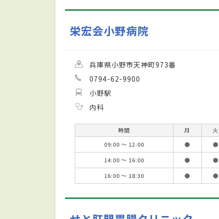
栄宏会小野病院
兵庫県小野市天神町973番
0794-62-9900
小野駅
内科
時間
月
火
09:00 ～ 12:00
●
●
14:00 ～ 16:00
●
●
16:00 ～ 18:30
●
●
せと肛門胃腸クリニック