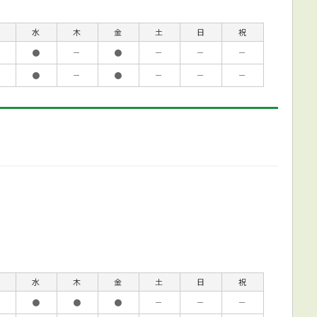
水
木
金
土
日
祝
●
－
●
－
－
－
●
－
●
－
－
－
水
木
金
土
日
祝
●
●
●
－
－
－