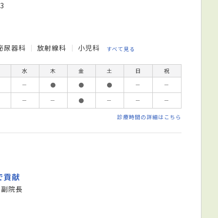
3
泌尿器科
放射線科
小児科
すべて見る
水
木
金
土
日
祝
－
●
●
●
－
－
－
－
●
－
－
－
診療時間の詳細はこちら
で貢献
 副院長