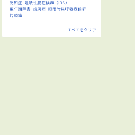
認知症
過敏性腸症候群（IBS）
更年期障害
歯周病
睡眠時無呼吸症候群
片頭痛
すべてをクリア