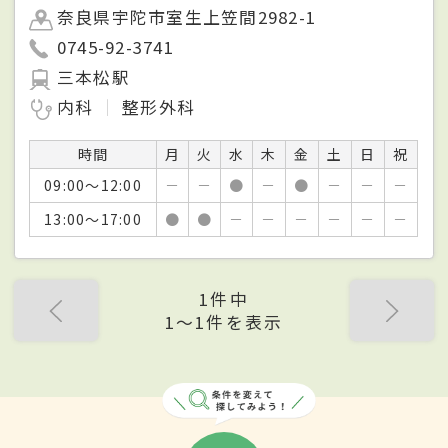
奈良県宇陀市室生上笠間2982-1
0745-92-3741
三本松駅
内科
整形外科
時間
月
火
水
木
金
土
日
祝
09:00～12:00
－
－
●
－
●
－
－
－
13:00～17:00
●
●
－
－
－
－
－
－
1件中
1〜1件を表示