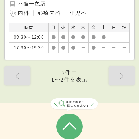
不破一色駅
内科
心療内科
小児科
時間
月
火
水
木
金
土
日
祝
08:30～12:00
●
●
●
●
●
●
－
－
17:30～19:30
●
●
●
－
●
－
－
－
2件中
1〜2件を表示