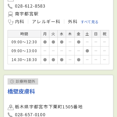
028-612-8583
南宇都宮駅
内科
アレルギー科
外科
すべて見る
時間
月
火
水
木
金
土
日
祝
09:00～12:30
●
●
●
－
●
－
－
－
09:00～13:00
－
－
－
－
－
●
－
－
14:30～18:30
●
●
●
－
●
－
－
－
診療時間外
橋壁皮膚科
栃木県宇都宮市下栗町1505番地
028-657-0100