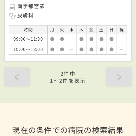
南宇都宮駅
皮膚科
時間
月
火
水
木
金
土
日
祝
09:00～11:30
●
●
－
●
●
●
●
－
15:00～18:00
●
●
－
●
●
●
●
－
2件中
1〜2件を表示
現在の条件での病院の検索結果