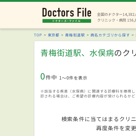
全国のドクター14,38
クリニック・病院 156,
TOP
東京都
青梅街道駅
病名カテゴリから探す
青梅街道駅、水俣病
のク
0
件中
1〜0件を表示
※該当する疾患（水俣病）に関連する診療科を標榜し
診される場合は、ご希望の診療内容が受けられるかど
検索条件に当てはまるクリ
再度条件を変