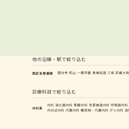
他の沿線・駅で絞り込む
国分寺
萩山
一橋学園
青梅街道
八坂
武蔵大
西武多摩湖線
診療科目で絞り込む
内科
消化器内科
胃腸内科
気管食道内科
呼吸器内科
内科系
内分泌内科
代謝内科
糖尿病・代謝内科
がん内科
透