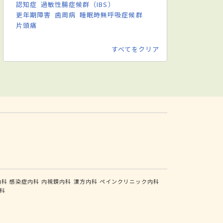
認知症
過敏性腸症候群（IBS）
更年期障害
歯周病
睡眠時無呼吸症候群
片頭痛
すべてをクリア
内科
感染症内科
内視鏡内科
漢方内科
ペインクリニック内科
科