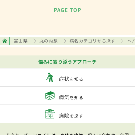
PAGE TOP
富山県
丸の内駅
病名カテゴリから探す
ヘ
悩みに寄り添うアプローチ
症状
を知る
病気
を知る
病院
を探す
ドクターズ・ファイルは、身体の症状・悩みに合わせ、全国