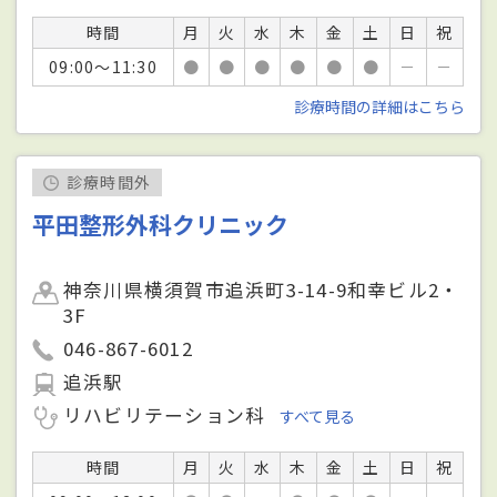
時間
月
火
水
木
金
土
日
祝
09:00～11:30
●
●
●
●
●
●
－
－
診療時間の詳細はこちら
診療時間外
平田整形外科クリニック
神奈川県横須賀市追浜町3-14-9和幸ビル2・
3F
046-867-6012
追浜駅
リハビリテーション科
すべて見る
時間
月
火
水
木
金
土
日
祝