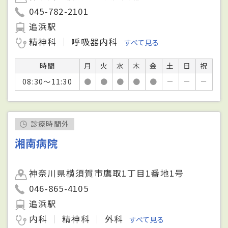
045-782-2101
追浜駅
精神科
呼吸器内科
すべて見る
時間
月
火
水
木
金
土
日
祝
08:30～11:30
●
●
●
●
●
－
－
－
診療時間外
湘南病院
神奈川県横須賀市鷹取1丁目1番地1号
046-865-4105
追浜駅
内科
精神科
外科
すべて見る