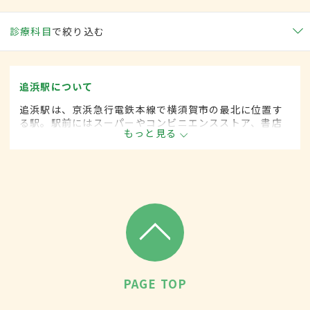
診療科目
で絞り込む
追浜駅について
追浜駅は、京浜急行電鉄本線で横須賀市の最北に位置す
る駅。駅前にはスーパーやコンビニエンスストア、書店
もっと見る
などが一通りそろっており、商店街も充実。多くの企業
の事業所や研究所も置かれている。鷹取山、夏島貝塚と
いった名所も近い。
PAGE TOP