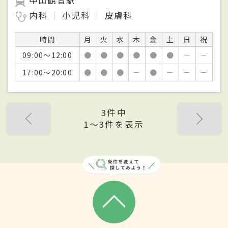
内科
小児科
皮膚科
時間
月
火
水
木
金
土
日
祝
09:00～12:00
●
●
●
●
●
●
－
－
17:00～20:00
●
●
●
－
●
－
－
－
3件中
1〜3件を表示