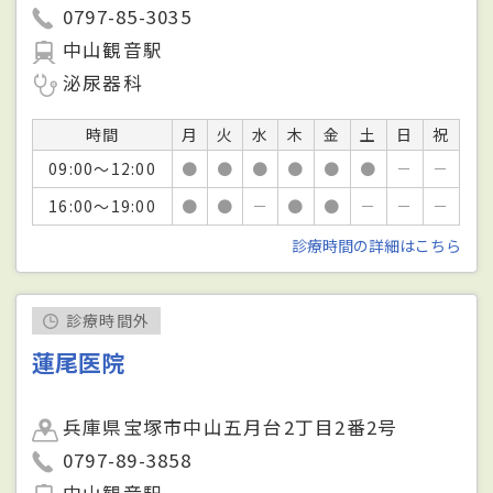
0797-85-3035
中山観音駅
泌尿器科
時間
月
火
水
木
金
土
日
祝
09:00～12:00
●
●
●
●
●
●
－
－
16:00～19:00
●
●
－
●
●
－
－
－
診療時間の詳細はこちら
診療時間外
蓮尾医院
兵庫県宝塚市中山五月台2丁目2番2号
0797-89-3858
中山観音駅