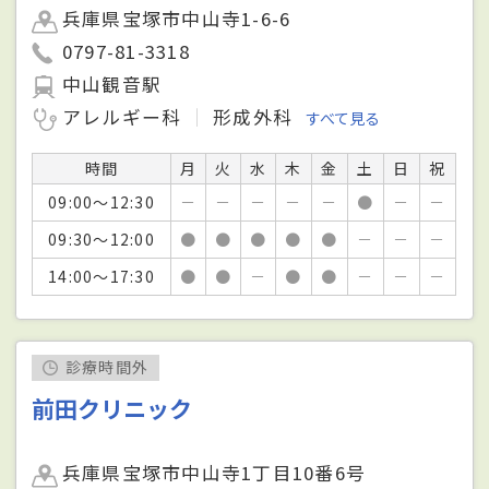
兵庫県宝塚市中山寺1-6-6
0797-81-3318
中山観音駅
アレルギー科
形成外科
すべて見る
時間
月
火
水
木
金
土
日
祝
09:00～12:30
－
－
－
－
－
●
－
－
09:30～12:00
●
●
●
●
●
－
－
－
14:00～17:30
●
●
－
●
●
－
－
－
診療時間外
前田クリニック
兵庫県宝塚市中山寺1丁目10番6号