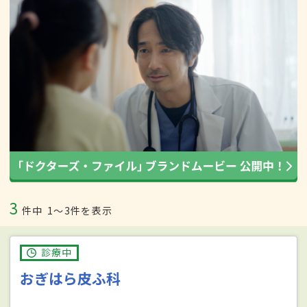
3
件中
1〜3件を表示
診療中
おぎはら皮ふ科