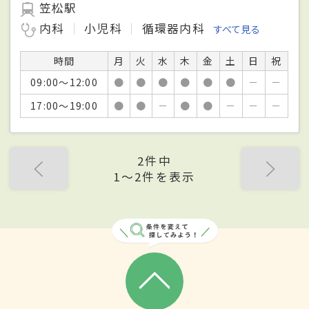
笠松駅
内科
小児科
循環器内科
すべて見る
時間
月
火
水
木
金
土
日
祝
09:00～12:00
●
●
●
●
●
●
－
－
17:00～19:00
●
●
－
●
●
－
－
－
2件中
1〜2件を表示