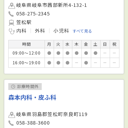
岐阜県岐阜市茜部新所4-132-1
058-275-2345
笠松駅
内科
外科
小児科
すべて見る
時間
月
火
水
木
金
土
日
祝
09:00～12:00
●
●
●
●
●
●
－
－
16:00～19:00
●
●
●
－
●
－
－
－
診療時間外
森本内科・皮ふ科
岐阜県羽島郡笠松町奈良町119
058-388-3600