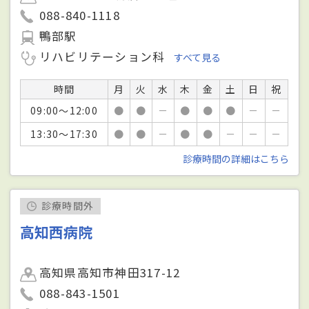
088-840-1118
鴨部駅
リハビリテーション科
すべて見る
時間
月
火
水
木
金
土
日
祝
09:00～12:00
●
●
－
●
●
●
－
－
13:30～17:30
●
●
－
●
●
－
－
－
診療時間の詳細はこちら
診療時間外
高知西病院
高知県高知市神田317-12
088-843-1501