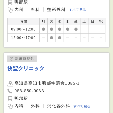
鴨部駅
内科
外科
整形外科
すべて見る
時間
月
火
水
木
金
土
日
祝
09:00～12:00
●
●
●
●
●
－
－
－
13:00～17:00
－
●
●
－
－
－
－
－
診療時間外
快聖クリニック
高知県高知市鴨部字落合1085-1
088-850-0038
鴨部駅
内科
外科
消化器外科
すべて見る