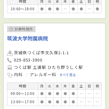
時間
月
火
水
木
金
土
日
祝
10:00～18:00
●
●
●
－
●
●
－
●
診療時間外
筑波大学附属病院
茨城県つくば市天久保2-1-1
029-853-3900
つくば駅 土浦駅 ひたち野うしく駅
内科
アレルギー科
すべて見る
時間
月
火
水
木
金
土
日
祝
09:00～12:00
●
●
●
●
●
－
－
－
13:00～17:00
●
●
●
●
●
－
－
－