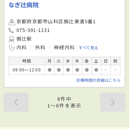
なぎ辻病院
京都府京都市山科区椥辻東潰5番1
075-591-1131
椥辻駅
内科
外科
神経内科
すべて見る
時間
月
火
水
木
金
土
日
祝
09:00～12:00
●
●
●
●
●
●
－
－
診療時間の詳細はこちら
6件中
1〜6件を表示