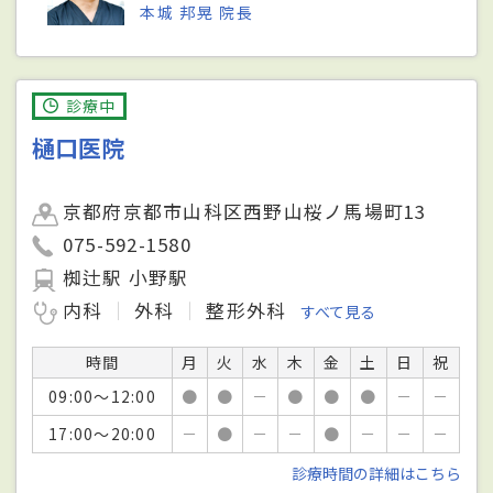
本城 邦晃 院長
診療中
樋口医院
京都府京都市山科区西野山桜ノ馬場町13
075-592-1580
椥辻駅 小野駅
内科
外科
整形外科
すべて見る
時間
月
火
水
木
金
土
日
祝
09:00～12:00
●
●
－
●
●
●
－
－
17:00～20:00
－
●
－
－
●
－
－
－
診療時間の詳細はこちら