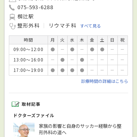
075-593-6288
椥辻駅
整形外科
リウマチ科
すべて見る
時間
月
火
水
木
金
土
日
祝
09:00～12:00
●
－
●
－
●
●
－
－
13:00～16:00
－
●
－
●
－
－
－
－
17:00～19:00
●
●
●
●
－
－
－
－
診療時間の詳細はこちら
取材記事
ドクターズファイル
家族の影響と自身のサッカー経験から整
形外科の道へ