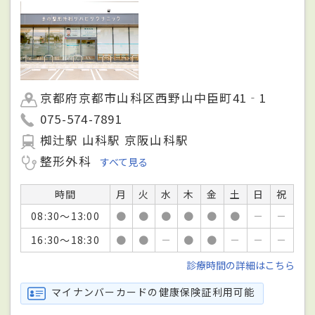
京都府京都市山科区西野山中臣町41‐1
075-574-7891
椥辻駅 山科駅 京阪山科駅
整形外科
すべて見る
時間
月
火
水
木
金
土
日
祝
08:30～13:00
●
●
●
●
●
●
－
－
16:30～18:30
●
●
－
●
●
－
－
－
診療時間の詳細はこちら
マイナンバーカードの健康保険証利用可能