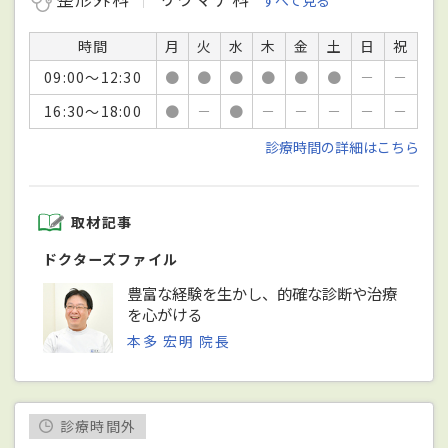
すべて見る
時間
月
火
水
木
金
土
日
祝
09:00～12:30
●
●
●
●
●
●
－
－
16:30～18:00
●
－
●
－
－
－
－
－
診療時間の詳細はこちら
取材記事
ドクターズファイル
豊富な経験を生かし、的確な診断や治療
を心がける
本多 宏明 院長
診療時間外