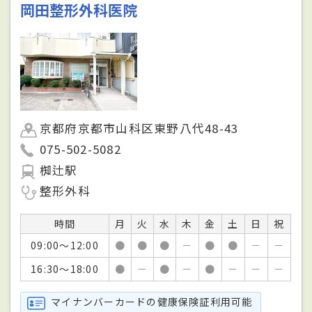
岡田整形外科医院
京都府京都市山科区東野八代48-43
075-502-5082
椥辻駅
整形外科
時間
月
火
水
木
金
土
日
祝
09:00～12:00
●
●
●
－
●
●
－
－
16:30～18:00
●
－
●
－
●
－
－
－
マイナンバーカードの健康保険証利用可能