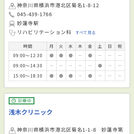
神奈川県横浜市港北区菊名1-8-12
045-439-1766
妙蓮寺駅
リハビリテーション科
すべて見る
時間
月
火
水
木
金
土
日
祝
09:00～12:30
●
●
●
－
●
－
－
－
09:00～14:30
－
－
－
－
－
●
－
－
15:00～18:30
●
●
●
－
●
－
－
－
診療中
浅木クリニック
神奈川県横浜市港北区菊名1-1-8 妙蓮寺第