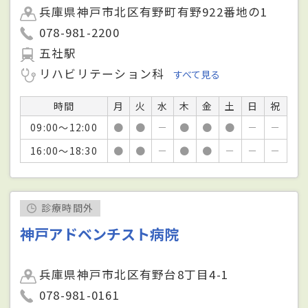
兵庫県神戸市北区有野町有野922番地の1
078-981-2200
五社駅
リハビリテーション科
すべて見る
時間
月
火
水
木
金
土
日
祝
09:00～12:00
●
●
－
●
●
●
－
－
16:00～18:30
●
●
－
●
●
－
－
－
診療時間外
神戸アドベンチスト病院
兵庫県神戸市北区有野台8丁目4-1
078-981-0161