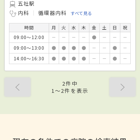
五社駅
内科
循環器内科
すべて見る
時間
月
火
水
木
金
土
日
祝
09:00～12:00
－
－
－
－
●
－
－
－
09:00～13:00
●
●
●
●
－
－
●
－
14:00～16:30
●
●
●
●
－
－
●
－
2件中
1〜2件を表示