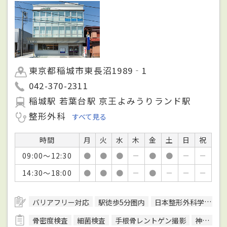
東京都稲城市東長沼1989‐1
042-370-2311
稲城駅 若葉台駅 京王よみうりランド駅
整形外科
すべて見る
時間
月
火
水
木
金
土
日
祝
09:00～12:30
●
●
●
－
●
●
－
－
14:30～18:00
●
●
●
－
●
－
－
－
バリアフリー対応
駅徒歩5分圏内
日本整形外科学会整形外科専門医
骨密度検査
細菌検査
手根骨レントゲン撮影
神経学的検査