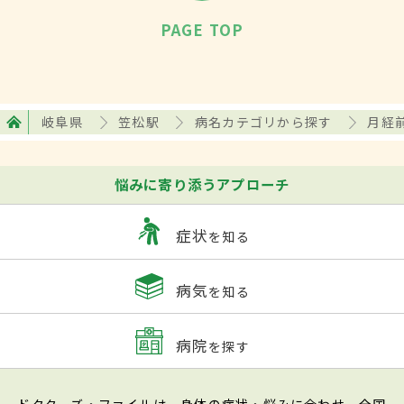
PAGE TOP
岐阜県
笠松駅
病名カテゴリから探す
月経
悩みに寄り添うアプローチ
症状
を知る
病気
を知る
病院
を探す
ドクターズ・ファイルは、身体の症状・悩みに合わせ、全国