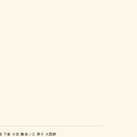
道
下妻
大宝
騰波ノ江
黒子
大田郷