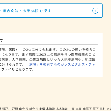
・総合病院・大学病院を探す
て
療所、医院）」の2つに分けられます。この2つの違いを知るこ
うになります。まず病院は20以上の病床を持つ医療機関のこと
立病院、大学病院、企業立病院といった大規模病院や、地域医
に分けられます。
「病院」を検索するのがホスピタルズ・ファ
・ファイルとなります。
野
稲戸井
戸頭
南守谷
新守谷
小絹
水海道
北水海道
中妻
三妻
南石下
石下
玉村
宗