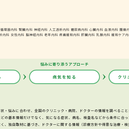
循環器内科
腎臓内科
神経内科
人工透析内科
糖尿病内科
心臓内科
血液内科
腫瘍
析内科
女性内科
脳神経内科
老年内科
疼痛緩和内科
肝臓内科
乳腺内科
緩和ケア内
悩みに寄り添うアプローチ
る
病気を知る
クリ
症状・悩みに合わせ、全国のクリニック・病院、ドクターの情報を調べること
などの基本情報だけでなく、気になる症状、病名、検査名などから条件に合っ
なく、独自取材に基づき、ドクターに関する情報（診療方針や得意な治療・検