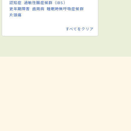
認知症
過敏性腸症候群（IBS）
更年期障害
歯周病
睡眠時無呼吸症候群
片頭痛
すべてをクリア