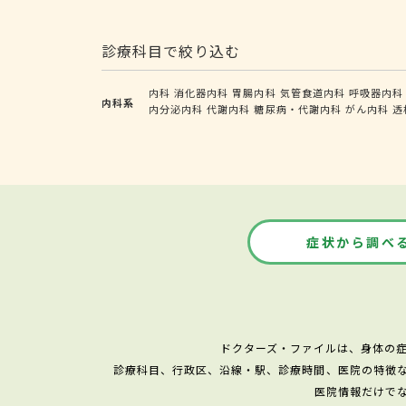
診療科目で絞り込む
内科
消化器内科
胃腸内科
気管食道内科
呼吸器内科
内科系
内分泌内科
代謝内科
糖尿病・代謝内科
がん内科
透
症状から調べ
ドクターズ・ファイルは、身体の
診療科目、行政区、沿線・駅、診療時間、医院の特徴
医院情報だけで