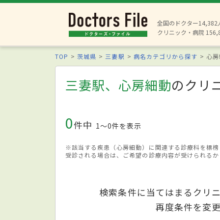
全国のドクター14,38
クリニック・病院 156,
TOP
茨城県
三妻駅
病名カテゴリから探す
心房
三妻駅、心房細動
のクリ
0
件中
1〜0件を表示
※該当する疾患（心房細動）に関連する診療科を標榜
受診される場合は、ご希望の診療内容が受けられるか
検索条件に当てはまるクリ
再度条件を変