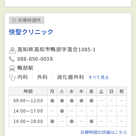
診療時間外
快聖クリニック
高知県高知市鴨部字落合1085-1
088-850-0038
鴨部駅
内科
外科
消化器外科
すべて見る
時間
月
火
水
木
金
土
日
祝
09:00～12:00
●
●
●
●
●
－
－
－
14:00～17:00
－
●
－
－
－
－
－
－
14:00～18:00
●
－
●
－
●
－
－
－
診療時間の詳細はこちら