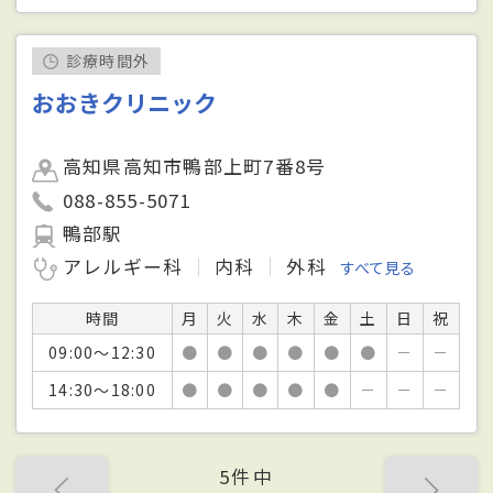
診療時間外
おおきクリニック
高知県高知市鴨部上町7番8号
088-855-5071
鴨部駅
アレルギー科
内科
外科
すべて見る
時間
月
火
水
木
金
土
日
祝
09:00～12:30
●
●
●
●
●
●
－
－
14:30～18:00
●
●
●
●
●
－
－
－
5件中