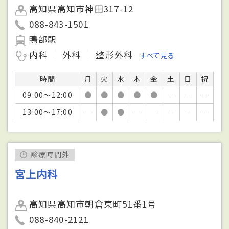
高知県高知市神田317-12
088-843-1501
鴨部駅
内科
外科
整形外科
すべて見る
時間
月
火
水
木
金
土
日
祝
09:00～12:00
●
●
●
●
●
－
－
－
13:00～17:00
－
●
●
－
－
－
－
－
診療時間外
宮上内科
高知県高知市朝倉東町51番1号
088-840-2121