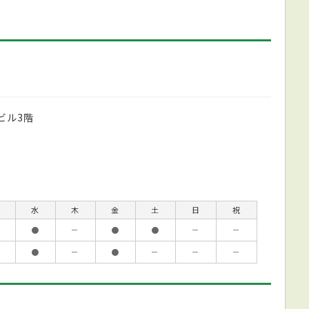
ビル3階
水
木
金
土
日
祝
●
－
●
●
－
－
●
－
●
－
－
－