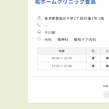
祐ホームクリニック豊島
東京都豊島区千早2丁目40番1号 1階
--
千川駅
内科
精神科
緩和ケア内科
時間
月
火
09:00 ～ 12:30
●
●
13:30 ～ 17:00
●
●
9