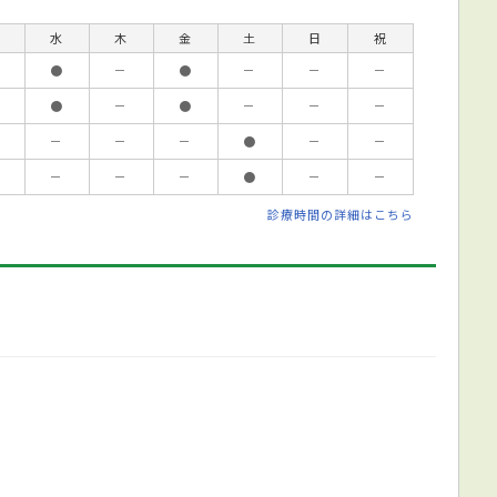
水
木
金
土
日
祝
●
－
●
－
－
－
●
－
●
－
－
－
－
－
－
●
－
－
－
－
－
●
－
－
診療時間の詳細はこちら