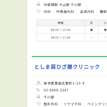
中板橋駅 大山駅 千川駅
内科
呼吸器内科
血液内科
糖
時間
月
火
08:30 ～ 13:00
●
●
08:30 ～ 11:00
－
－
としま肩ひざ腰クリニック
東京都豊島区要町3-23-4
03-6909-3347
千川駅
整形外科
リウマチ科
ペインクリ