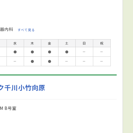
器内科
すべて見る
水
木
金
土
日
祝
●
●
●
●
－
－
－
●
●
－
－
－
ク千川小竹向原
M B号室