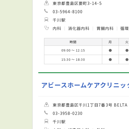
東京都豊島区要町3-14-5
03-5964-8100
千川駅
内科
消化器内科
胃腸内科
循環
時間
月
火
09:00 ～ 12:15
●
●
15:30 ～ 18:30
●
●
アビースホームケアクリニッ
東京都豊島区千川1丁目7番3号 BELTA 
03-3958-0230
千川駅