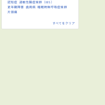
認知症
過敏性腸症候群（IBS）
更年期障害
歯周病
睡眠時無呼吸症候群
膚科
消化器外科
心臓外科
血管外科
呼吸器外科
小児
片頭痛
すべてをクリア