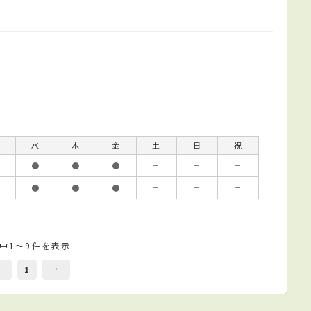
水
木
金
土
日
祝
●
●
●
－
－
－
●
●
●
－
－
－
件中1～9件を表示
1