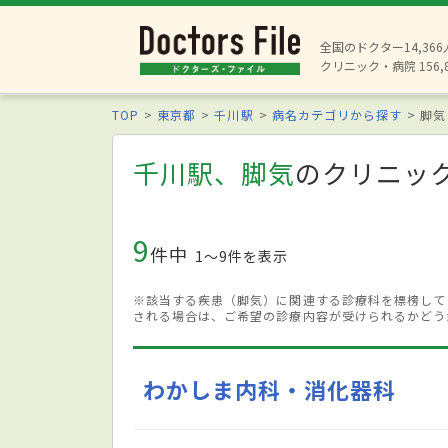
全国のドクター14,36
クリニック・病院 156,
TOP
東京都
千川駅
病名カテゴリから探す
脚気
千川駅、脚気
のクリニッ
9
件中
1〜9件を表示
※該当する疾患（脚気）に関連する診療科を標榜して
される場合は、ご希望の診療内容が受けられるかどう
わかしま内科・消化器科