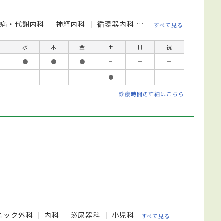
尿病・代謝内科
神経内科
循環器内科
心療内科
外科
皮
すべて見る
水
木
金
土
日
祝
●
●
●
－
－
－
－
－
－
●
－
－
診療時間の詳細はこちら
ニック外科
内科
泌尿器科
小児科
すべて見る