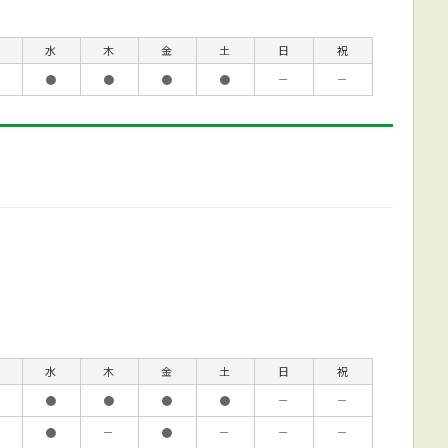
水
木
金
土
日
祝
●
●
●
●
－
－
水
木
金
土
日
祝
●
●
●
●
－
－
●
－
●
－
－
－