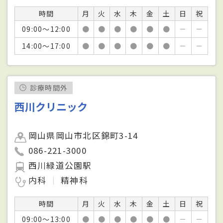
時間
月
火
水
木
金
土
日
祝
09:00～12:00
●
●
●
●
●
●
－
－
14:00～17:00
●
●
●
●
●
●
－
－
診療時間外
西川クリニック
岡山県岡山市北区錦町3-14
086-221-3000
西川緑道公園駅
内科
精神科
時間
月
火
水
木
金
土
日
祝
09:00～13:00
●
●
●
●
●
●
－
－