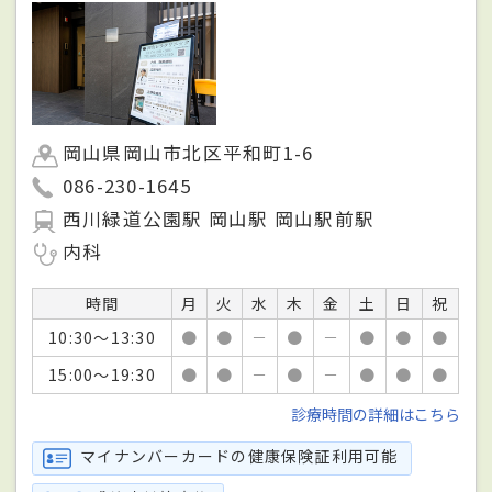
岡山県岡山市北区平和町1-6
086-230-1645
西川緑道公園駅 岡山駅 岡山駅前駅
内科
時間
月
火
水
木
金
土
日
祝
10:30～13:30
●
●
－
●
－
●
●
●
15:00～19:30
●
●
－
●
－
●
●
●
診療時間の詳細はこちら
マイナンバーカードの健康保険証利用可能