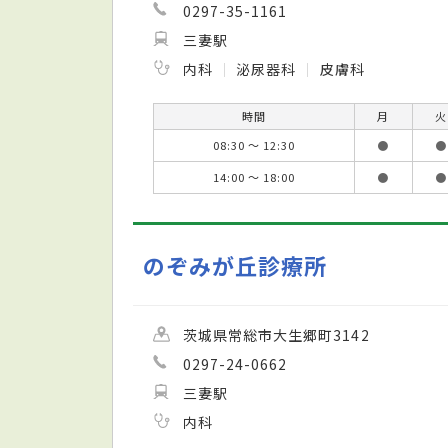
0297-35-1161
三妻駅
内科
泌尿器科
皮膚科
時間
月
火
08:30 ～ 12:30
●
●
14:00 ～ 18:00
●
●
のぞみが丘診療所
茨城県常総市大生郷町3142
0297-24-0662
三妻駅
内科