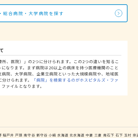
・総合病院・大学病院を探す
て
療所、医院）」の2つに分けられます。この2つの違いを知るこ
うになります。まず病院は20以上の病床を持つ医療機関のこと
立病院、大学病院、企業立病院といった大規模病院や、地域医
に分けられます。
「病院」を検索するのがホスピタルズ・ファ
・ファイルとなります。
野
稲戸井
戸頭
南守谷
新守谷
小絹
水海道
北水海道
中妻
三妻
南石下
石下
玉村
宗