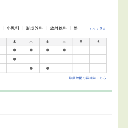
科
小児科
形成外科
放射線科
整形外科
泌尿器科
消
すべて見る
水
木
金
土
日
祝
●
●
●
●
－
－
●
－
－
－
－
－
－
●
●
－
－
－
診療時間の詳細はこちら