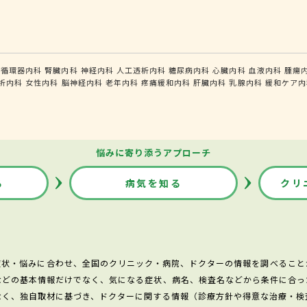
循環器内科
腎臓内科
神経内科
人工透析内科
糖尿病内科
心臓内科
血液内科
腫瘍
析内科
女性内科
脳神経内科
老年内科
疼痛緩和内科
肝臓内科
乳腺内科
緩和ケア内
悩みに寄り添うアプローチ
る
病気を知る
クリ
症状・悩みに合わせ、全国のクリニック・病院、ドクターの情報を調べること
などの基本情報だけでなく、気になる症状、病名、検査名などから条件に合っ
なく、独自取材に基づき、ドクターに関する情報（診療方針や得意な治療・検