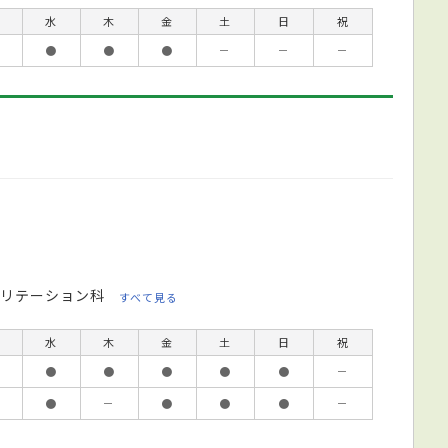
水
木
金
土
日
祝
●
●
●
－
－
－
リテーション科
すべて見る
水
木
金
土
日
祝
●
●
●
●
●
－
●
－
●
●
●
－