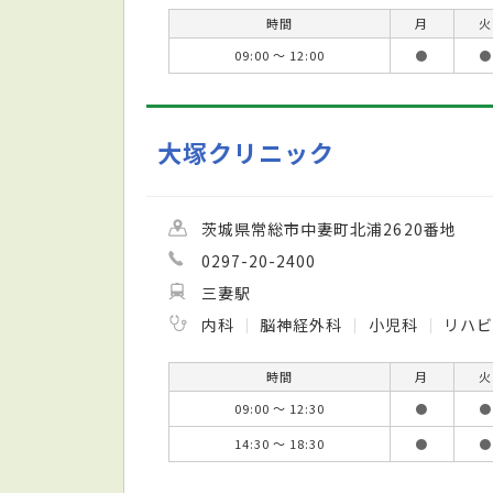
時間
月
火
09:00 ～ 12:00
●
●
大塚クリニック
茨城県常総市中妻町北浦2620番地
0297-20-2400
三妻駅
内科
脳神経外科
小児科
リハビ
時間
月
火
09:00 ～ 12:30
●
●
14:30 ～ 18:30
●
●