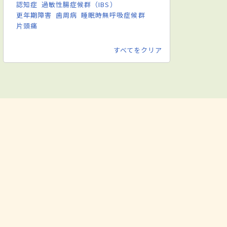
認知症
過敏性腸症候群（IBS）
更年期障害
歯周病
睡眠時無呼吸症候群
片頭痛
すべてをクリア