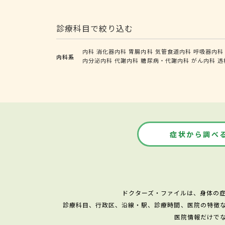
診療科目で絞り込む
内科
消化器内科
胃腸内科
気管食道内科
呼吸器内科
内科系
内分泌内科
代謝内科
糖尿病・代謝内科
がん内科
透
症状から調べ
ドクターズ・ファイルは、身体の
診療科目、行政区、沿線・駅、診療時間、医院の特徴
医院情報だけで