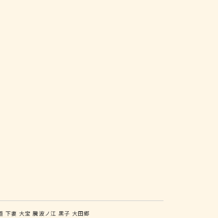
道
下妻
大宝
騰波ノ江
黒子
大田郷