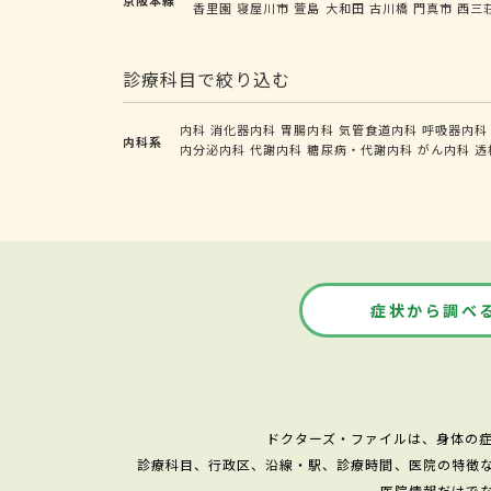
香里園
寝屋川市
萱島
大和田
古川橋
門真市
西三
診療科目で絞り込む
内科
消化器内科
胃腸内科
気管食道内科
呼吸器内科
内科系
内分泌内科
代謝内科
糖尿病・代謝内科
がん内科
透
症状から調べ
ドクターズ・ファイルは、身体の
診療科目、行政区、沿線・駅、診療時間、医院の特徴
医院情報だけで