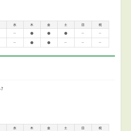
水
木
金
土
日
祝
－
●
●
●
－
－
－
●
●
－
－
－
7
水
木
金
土
日
祝