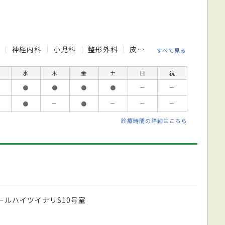
科
神経内科
小児科
整形外科
皮膚科
リハビリテーシ
すべて見る
水
木
金
土
日
祝
●
●
●
●
－
－
●
－
●
－
－
－
診療時間の詳細はこちら
ールハイツイナリS10号室