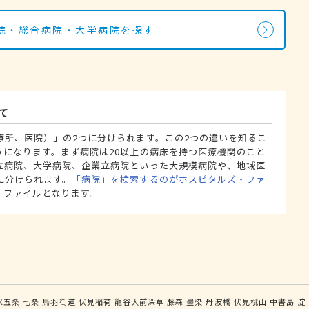
院・総合病院・大学病院を探す
て
療所、医院）」の2つに分けられます。この2つの違いを知るこ
うになります。まず病院は20以上の病床を持つ医療機関のこと
立病院、大学病院、企業立病院といった大規模病院や、地域医
に分けられます。
「病院」を検索するのがホスピタルズ・ファ
・ファイルとなります。
水五条
七条
鳥羽街道
伏見稲荷
龍谷大前深草
藤森
墨染
丹波橋
伏見桃山
中書島
淀