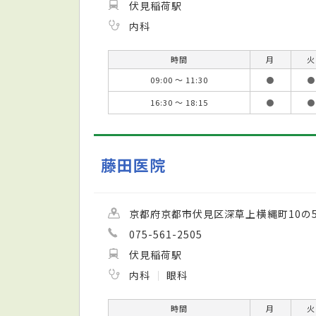
伏見稲荷駅
内科
時間
月
火
09:00 ～ 11:30
●
●
16:30 ～ 18:15
●
●
藤田医院
京都府京都市伏見区深草上横縄町10の5
075-561-2505
伏見稲荷駅
内科
眼科
時間
月
火