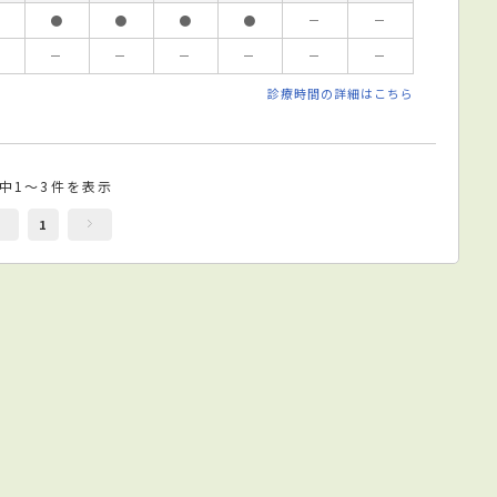
●
●
●
●
－
－
－
－
－
－
－
－
診療時間の詳細はこちら
件中1～3件を表示
1