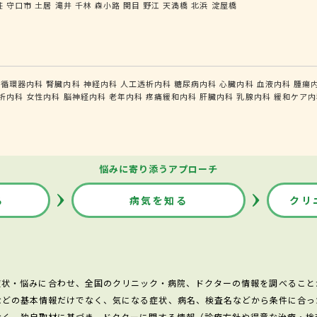
荘
守口市
土居
滝井
千林
森小路
関目
野江
天満橋
北浜
淀屋橋
循環器内科
腎臓内科
神経内科
人工透析内科
糖尿病内科
心臓内科
血液内科
腫瘍
析内科
女性内科
脳神経内科
老年内科
疼痛緩和内科
肝臓内科
乳腺内科
緩和ケア内
悩みに寄り添うアプローチ
る
病気を知る
クリ
症状・悩みに合わせ、全国のクリニック・病院、ドクターの情報を調べること
などの基本情報だけでなく、気になる症状、病名、検査名などから条件に合っ
なく、独自取材に基づき、ドクターに関する情報（診療方針や得意な治療・検