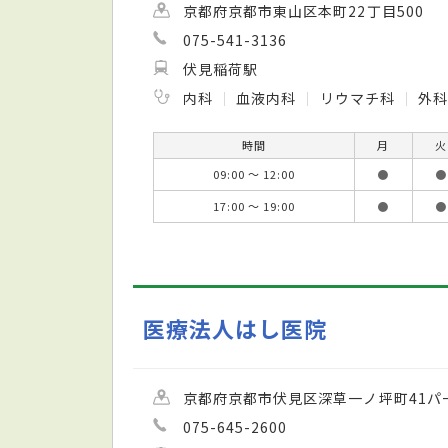
京都府京都市東山区本町22丁目500
075-541-3136
伏見稲荷駅
内科
血液内科
リウマチ科
外
時間
月
火
09:00 ～ 12:00
●
●
17:00 ～ 19:00
●
●
医療法人はし医院
京都府京都市伏見区深草一ノ坪町41パ
075-645-2600