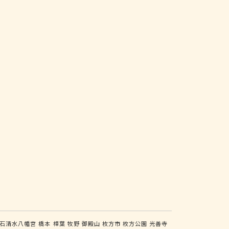
石清水八幡宮
橋本
樟葉
牧野
御殿山
枚方市
枚方公園
光善寺