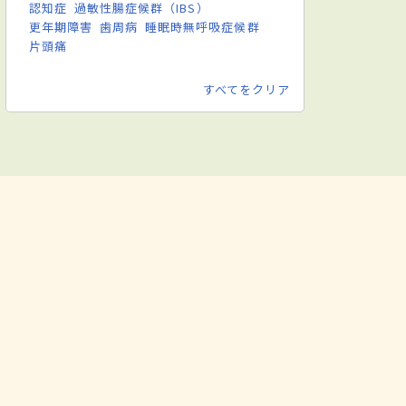
認知症
過敏性腸症候群（IBS）
更年期障害
歯周病
睡眠時無呼吸症候群
片頭痛
すべてをクリア