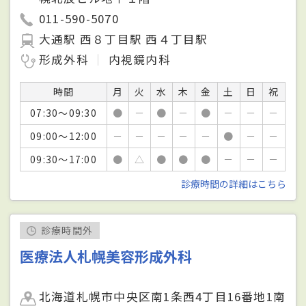
011-590-5070
大通駅 西８丁目駅 西４丁目駅
形成外科
内視鏡内科
時間
月
火
水
木
金
土
日
祝
07:30～09:30
●
－
●
－
●
－
－
－
09:00～12:00
－
－
－
－
－
●
－
－
09:30～17:00
●
△
●
●
●
－
－
－
診療時間の詳細はこちら
診療時間外
医療法人札幌美容形成外科
北海道札幌市中央区南1条西4丁目16番地1南