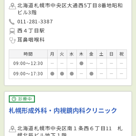
北海道札幌市中央区大通西5丁目8番地昭和
ビル3階
011-281-3387
西４丁目駅
耳鼻咽喉科
時間
月
火
水
木
金
土
日
祝
09:00～12:30
－
－
－
●
－
－
－
－
09:00～17:30
●
●
●
－
●
－
－
－
診療中
札幌形成外科・内視鏡内科クリニック
北海道札幌市中央区南１条西６丁目11 札
幌北辰ビル地下１階