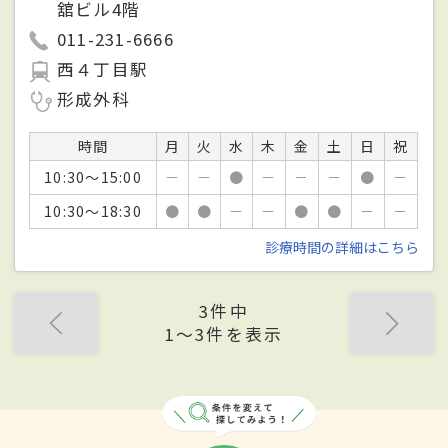
舘ビル4階
011-231-6666
西４丁目駅
形成外科
時間
月
火
水
木
金
土
日
祝
10:30～15:00
－
－
●
－
－
－
●
－
10:30～18:30
●
●
－
－
●
●
－
－
診療時間の詳細はこちら
3件中
1〜3件を表示