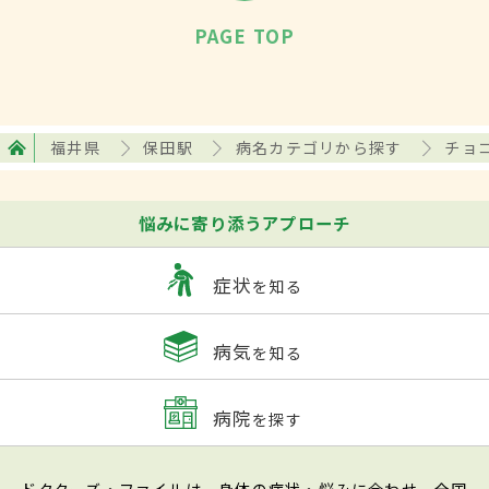
PAGE TOP
福井県
保田駅
病名カテゴリから探す
チョ
悩みに寄り添うアプローチ
症状
を知る
病気
を知る
病院
を探す
ドクターズ・ファイルは、身体の症状・悩みに合わせ、全国