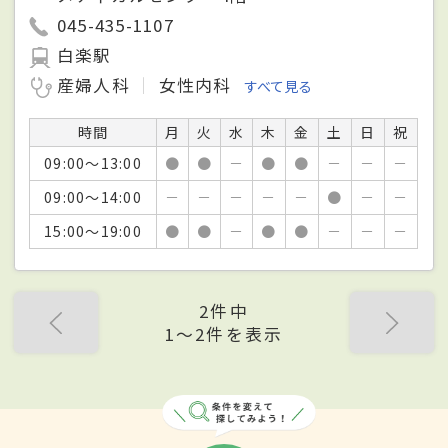
045-435-1107
白楽駅
産婦人科
女性内科
すべて見る
時間
月
火
水
木
金
土
日
祝
09:00～13:00
●
●
－
●
●
－
－
－
09:00～14:00
－
－
－
－
－
●
－
－
15:00～19:00
●
●
－
●
●
－
－
－
2件中
1〜2件を表示