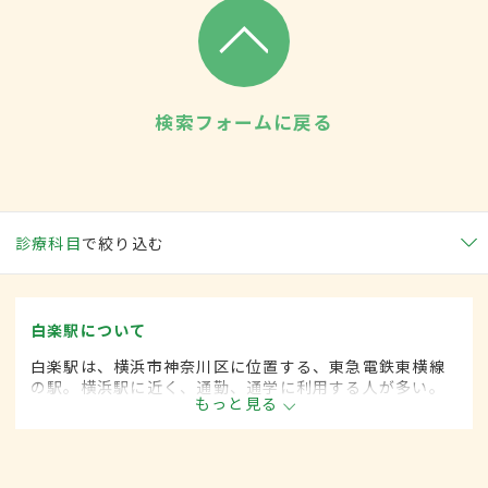
検索フォームに戻る
診療科目
で絞り込む
白楽駅について
白楽駅は、横浜市神奈川区に位置する、東急電鉄東横線
の駅。横浜駅に近く、通勤、通学に利用する人が多い。
もっと見る
周辺には大学のキャンパスや高等学校などの教育機関、
約170のさまざま商店が立ち並ぶ商店街もある。