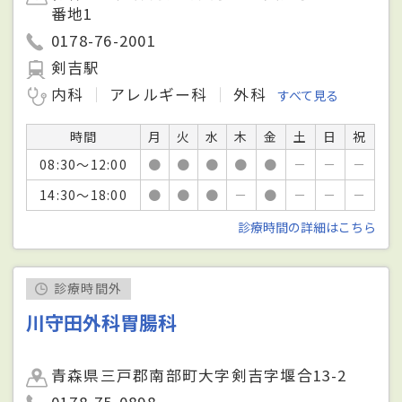
番地1
0178-76-2001
剣吉駅
内科
アレルギー科
外科
すべて見る
時間
月
火
水
木
金
土
日
祝
08:30～12:00
●
●
●
●
●
－
－
－
14:30～18:00
●
●
●
－
●
－
－
－
診療時間の詳細はこちら
診療時間外
川守田外科胃腸科
青森県三戸郡南部町大字剣吉字堰合13-2
0178-75-0898