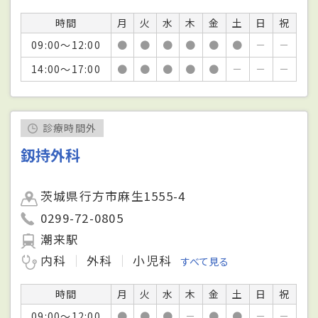
時間
月
火
水
木
金
土
日
祝
09:00～12:00
●
●
●
●
●
●
－
－
14:00～17:00
●
●
●
●
●
－
－
－
診療時間外
釼持外科
茨城県行方市麻生1555-4
0299-72-0805
潮来駅
内科
外科
小児科
すべて見る
時間
月
火
水
木
金
土
日
祝
09:00～12:00
●
●
●
－
●
●
－
－