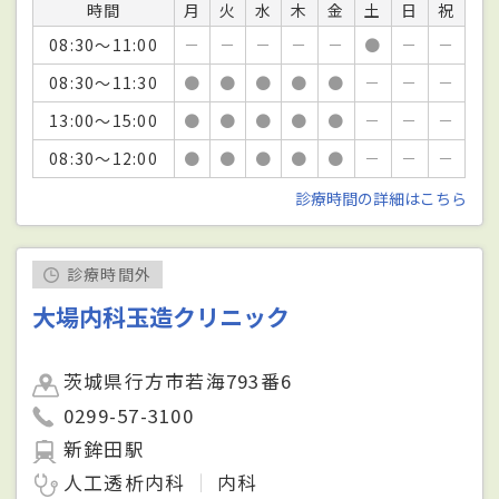
時間
月
火
水
木
金
土
日
祝
08:30～11:00
－
－
－
－
－
●
－
－
08:30～11:30
●
●
●
●
●
－
－
－
13:00～15:00
●
●
●
●
●
－
－
－
08:30～12:00
●
●
●
●
●
－
－
－
診療時間の詳細はこちら
診療時間外
大場内科玉造クリニック
茨城県行方市若海793番6
0299-57-3100
新鉾田駅
人工透析内科
内科