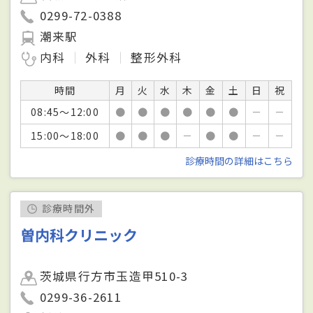
0299-72-0388
潮来駅
内科
外科
整形外科
時間
月
火
水
木
金
土
日
祝
08:45～12:00
●
●
●
●
●
●
－
－
15:00～18:00
●
●
●
－
●
●
－
－
診療時間の詳細はこちら
診療時間外
曽内科クリニック
茨城県行方市玉造甲510-3
0299-36-2611