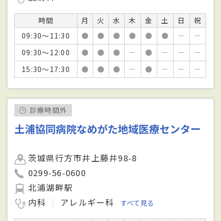
時間
月
火
水
木
金
土
日
祝
09:30～11:30
●
●
●
●
●
●
－
－
09:30～12:00
●
●
●
－
●
－
－
－
15:30～17:30
●
●
●
－
●
－
－
－
診療時間外
土浦協同病院なめがた地域医療センター
茨城県行方市井上藤井98-8
0299-56-0600
北浦湖畔駅
内科
アレルギー科
すべて見る