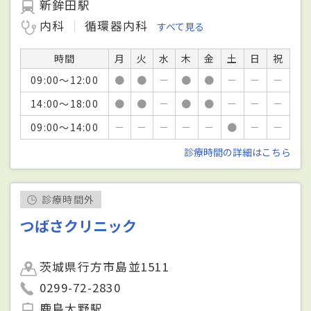
新鉾田駅
内科
循環器内科
すべて見る
時間
月
火
水
木
金
土
日
祝
09:00～12:00
●
●
－
●
●
－
－
－
14:00～18:00
●
●
－
●
●
－
－
－
09:00～14:00
－
－
－
－
－
●
－
－
診療時間の詳細はこちら
診療時間外
つばさクリニック
茨城県行方市島並1511
0299-72-2830
鹿島大野駅