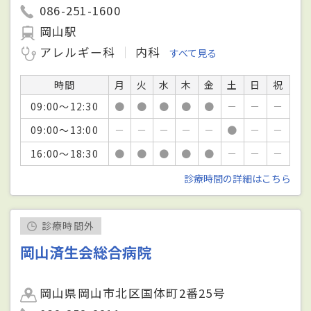
086-251-1600
岡山駅
アレルギー科
内科
すべて見る
時間
月
火
水
木
金
土
日
祝
09:00～12:30
●
●
●
●
●
－
－
－
09:00～13:00
－
－
－
－
－
●
－
－
16:00～18:30
●
●
●
●
●
－
－
－
診療時間の詳細はこちら
診療時間外
岡山済生会総合病院
岡山県岡山市北区国体町2番25号