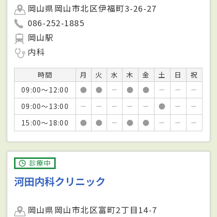
岡山県岡山市北区伊福町3-26-27
086-252-1885
岡山駅
内科
時間
月
火
水
木
金
土
日
祝
09:00～12:00
●
●
－
●
●
－
－
－
09:00～13:00
－
－
－
－
－
●
－
－
15:00～18:00
●
●
－
●
●
－
－
－
診療中
河田内科クリニック
岡山県岡山市北区富町2丁目14-7