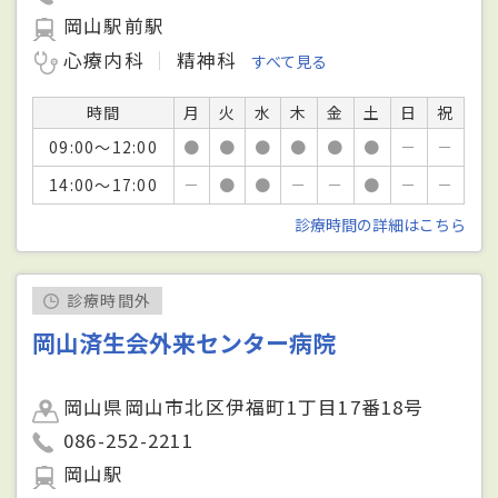
岡山駅前駅
心療内科
精神科
すべて見る
時間
月
火
水
木
金
土
日
祝
09:00～12:00
●
●
●
●
●
●
－
－
14:00～17:00
－
●
●
－
－
●
－
－
診療時間の詳細はこちら
診療時間外
岡山済生会外来センター病院
岡山県岡山市北区伊福町1丁目17番18号
086-252-2211
岡山駅