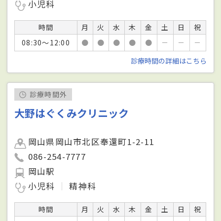
小児科
時間
月
火
水
木
金
土
日
祝
08:30～12:00
●
●
●
●
●
－
－
－
診療時間の詳細はこちら
診療時間外
大野はぐくみクリニック
岡山県岡山市北区奉還町1-2-11
086-254-7777
岡山駅
小児科
精神科
時間
月
火
水
木
金
土
日
祝