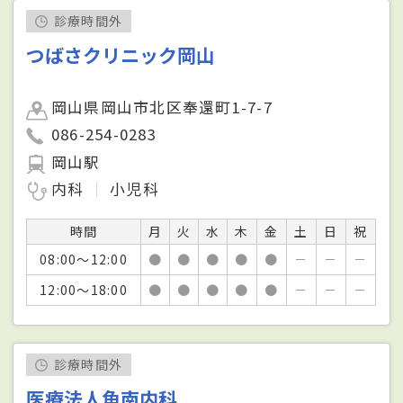
診療時間外
つばさクリニック岡山
岡山県岡山市北区奉還町1-7-7
086-254-0283
岡山駅
内科
小児科
時間
月
火
水
木
金
土
日
祝
08:00～12:00
●
●
●
●
●
－
－
－
12:00～18:00
●
●
●
●
●
－
－
－
診療時間外
医療法人角南内科