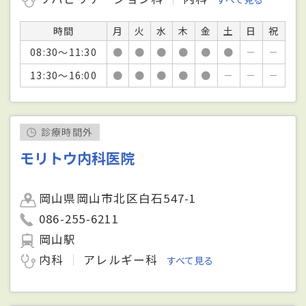
時間
月
火
水
木
金
土
日
祝
08:30～11:30
●
●
●
●
●
●
－
－
13:30～16:00
●
●
●
●
●
－
－
－
診療時間外
モリトウ内科医院
岡山県岡山市北区白石547-1
086-255-6211
岡山駅
内科
アレルギー科
すべて見る