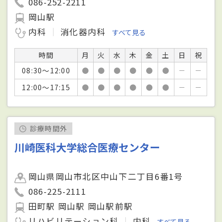
086-252-2211
岡山駅
内科
消化器内科
すべて見る
時間
月
火
水
木
金
土
日
祝
08:30～12:00
●
●
●
●
●
●
－
－
12:00～17:15
●
●
●
●
●
●
－
－
診療時間外
川崎医科大学総合医療センター
岡山県岡山市北区中山下二丁目6番1号
086-225-2111
田町駅 岡山駅 岡山駅前駅
リハビリテーション科
内科
すべて見る