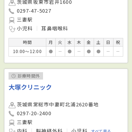
茨城県坂東市岩井1600
0297-47-5027
三妻駅
小児科
耳鼻咽喉科
時間
月
火
水
木
金
土
日
祝
10:00～12:00
●
－
●
－
●
●
－
－
診療時間外
大塚クリニック
茨城県常総市中妻町北浦2620番地
0297-20-2400
三妻駅
内科
脳神経外科
小児科
すべて見る