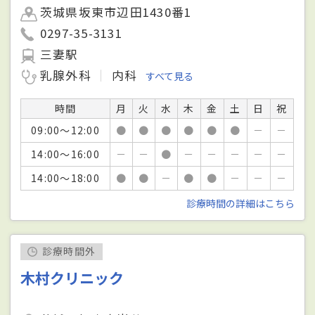
茨城県坂東市辺田1430番1
0297-35-3131
三妻駅
乳腺外科
内科
すべて見る
時間
月
火
水
木
金
土
日
祝
09:00～12:00
●
●
●
●
●
●
－
－
14:00～16:00
－
－
●
－
－
－
－
－
14:00～18:00
●
●
－
●
●
－
－
－
診療時間の詳細はこちら
診療時間外
木村クリニック