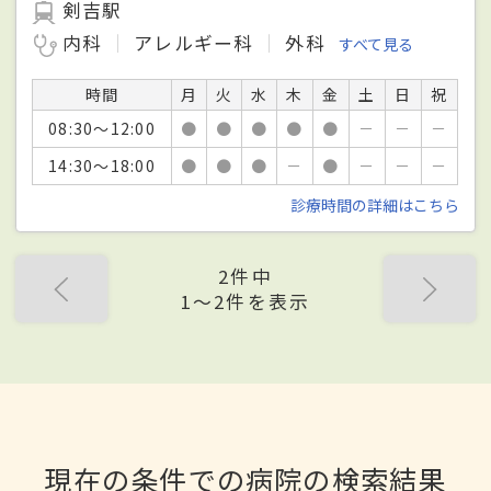
剣吉駅
内科
アレルギー科
外科
すべて見る
時間
月
火
水
木
金
土
日
祝
08:30～12:00
●
●
●
●
●
－
－
－
14:30～18:00
●
●
●
－
●
－
－
－
診療時間の詳細はこちら
2件中
1〜2件を表示
現在の条件での病院の検索結果