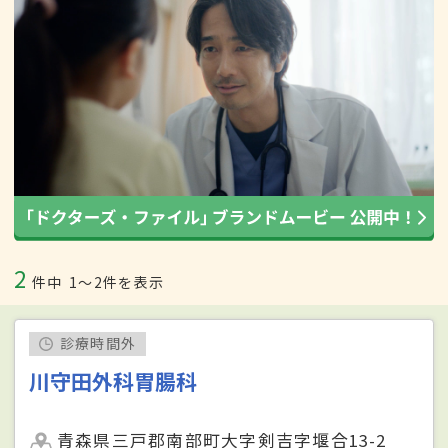
2
件中
1〜2件を表示
診療時間外
川守田外科胃腸科
青森県三戸郡南部町大字剣吉字堰合13-2