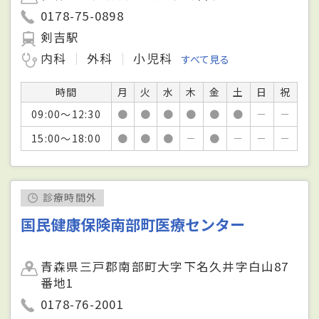
0178-75-0898
剣吉駅
内科
外科
小児科
すべて見る
時間
月
火
水
木
金
土
日
祝
09:00～12:30
●
●
●
●
●
●
－
－
15:00～18:00
●
●
●
－
●
－
－
－
診療時間外
国民健康保険南部町医療センター
青森県三戸郡南部町大字下名久井字白山87
番地1
0178-76-2001