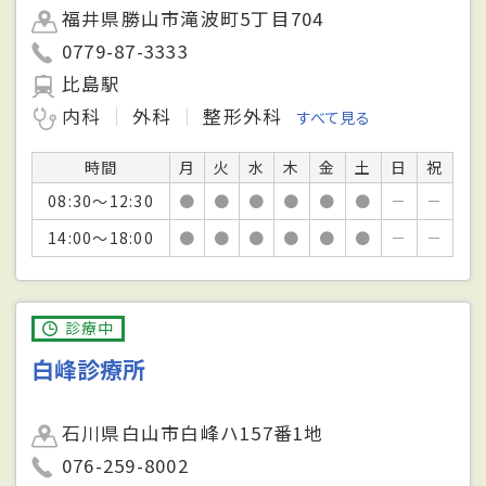
福井県勝山市滝波町5丁目704
0779-87-3333
比島駅
内科
外科
整形外科
すべて見る
時間
月
火
水
木
金
土
日
祝
08:30～12:30
●
●
●
●
●
●
－
－
14:00～18:00
●
●
●
●
●
●
－
－
診療中
白峰診療所
石川県白山市白峰ハ157番1地
076-259-8002