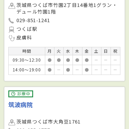
茨城県つくば市竹園2丁目14番地1グラン・
デュール竹園1階
029-851-1241
つくば駅
皮膚科
時間
月
火
水
木
金
土
日
祝
09:30～12:30
●
●
●
●
●
－
－
－
14:00～19:00
●
－
●
－
●
－
－
－
診療中
筑波病院
茨城県つくば市大角豆1761