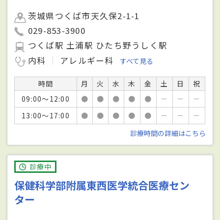
茨城県つくば市天久保2-1-1
029-853-3900
つくば駅 土浦駅 ひたち野うしく駅
内科
アレルギー科
すべて見る
時間
月
火
水
木
金
土
日
祝
09:00～12:00
●
●
●
●
●
－
－
－
13:00～17:00
●
●
●
●
●
－
－
－
診療時間の詳細はこちら
診療中
保健科学部附属東西医学統合医療セン
ター