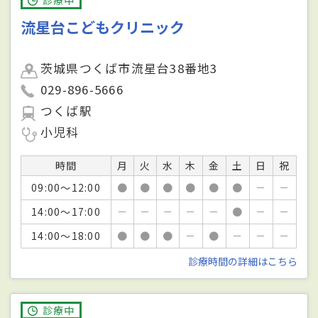
診療中
流星台こどもクリニック
茨城県つくば市流星台38番地3
029-896-5666
つくば駅
小児科
時間
月
火
水
木
金
土
日
祝
09:00～12:00
●
●
●
●
●
●
－
－
14:00～17:00
－
－
－
－
－
●
－
－
14:00～18:00
●
●
●
－
●
－
－
－
診療時間の詳細はこちら
診療中