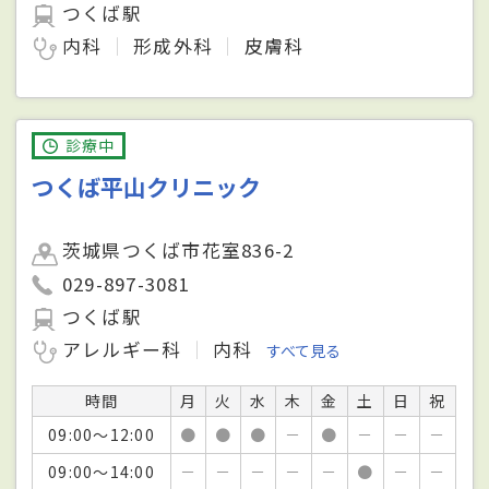
つくば駅
内科
形成外科
皮膚科
診療中
つくば平山クリニック
茨城県つくば市花室836-2
029-897-3081
つくば駅
アレルギー科
内科
すべて見る
時間
月
火
水
木
金
土
日
祝
09:00～12:00
●
●
●
－
●
－
－
－
09:00～14:00
－
－
－
－
－
●
－
－