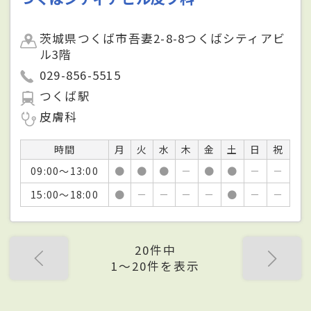
茨城県つくば市吾妻2-8-8つくばシティアビ
ル3階
029-856-5515
つくば駅
皮膚科
時間
月
火
水
木
金
土
日
祝
09:00～13:00
●
●
●
－
●
●
－
－
15:00～18:00
●
－
－
－
－
●
－
－
20件中
1〜20件を表示