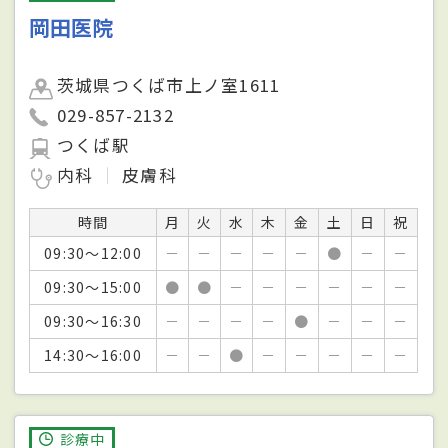
岡田医院
茨城県つくば市上ノ室1611
029-857-2132
つくば駅
内科
皮膚科
時間
月
火
水
木
金
土
日
祝
09:30～12:00
－
－
－
－
－
●
－
－
09:30～15:00
●
●
－
－
－
－
－
－
09:30～16:30
－
－
－
－
●
－
－
－
14:30～16:00
－
－
●
－
－
－
－
－
診療中