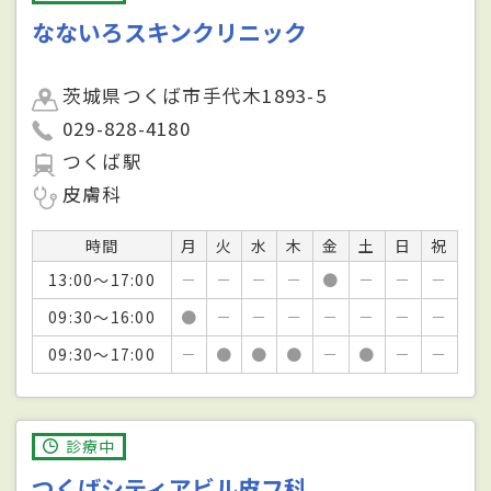
なないろスキンクリニック
茨城県つくば市手代木1893-5
029-828-4180
つくば駅
皮膚科
時間
月
火
水
木
金
土
日
祝
13:00～17:00
－
－
－
－
●
－
－
－
09:30～16:00
●
－
－
－
－
－
－
－
09:30～17:00
－
●
●
●
－
●
－
－
診療中
つくばシティアビル皮フ科