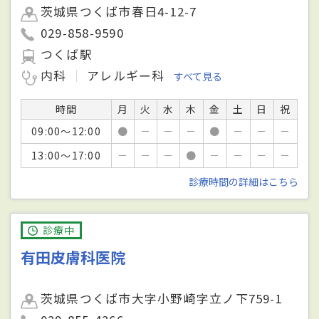
茨城県つくば市春日4-12-7
029-858-9590
つくば駅
内科
アレルギー科
すべて見る
時間
月
火
水
木
金
土
日
祝
09:00～12:00
●
－
－
－
●
－
－
－
13:00～17:00
－
－
－
●
－
－
－
－
診療時間の詳細はこちら
診療中
有田皮膚科医院
茨城県つくば市大字小野崎字立ノ下759-1