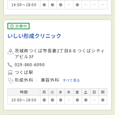
14:00～18:00
●
●
●
－
●
－
－
－
診療中
いしい形成クリニック
茨城県つくば市吾妻2丁目8-8 つくばシティ
アビル3F
029-860-6090
つくば駅
形成外科
美容外科
すべて見る
時間
月
火
水
木
金
土
日
祝
10:00～18:00
●
●
●
－
●
●
－
●