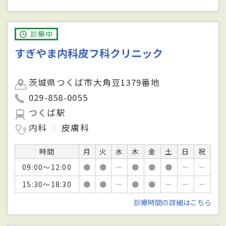
診療中
すぎやま内科皮フ科クリニック
茨城県つくば市大角豆1379番地
029-858-0055
つくば駅
内科
皮膚科
時間
月
火
水
木
金
土
日
祝
09:00～12:00
●
●
－
●
●
●
－
－
15:30～18:30
●
●
－
●
●
－
－
－
診療時間の詳細はこちら