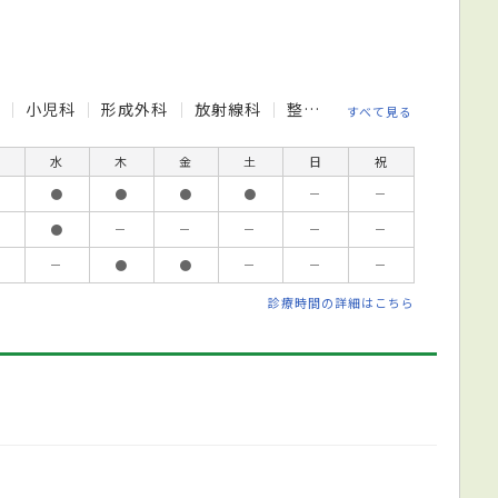
科
小児科
形成外科
放射線科
整形外科
泌尿器科
消
すべて見る
水
木
金
土
日
祝
●
●
●
●
－
－
●
－
－
－
－
－
－
●
●
－
－
－
診療時間の詳細はこちら