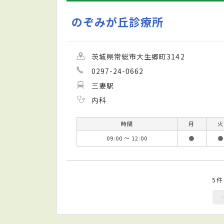
のぞみが丘診療所
茨城県常総市大生郷町3142
0297-24-0662
三妻駅
内科
時間
月
火
09:00 ～ 12:00
●
●
5