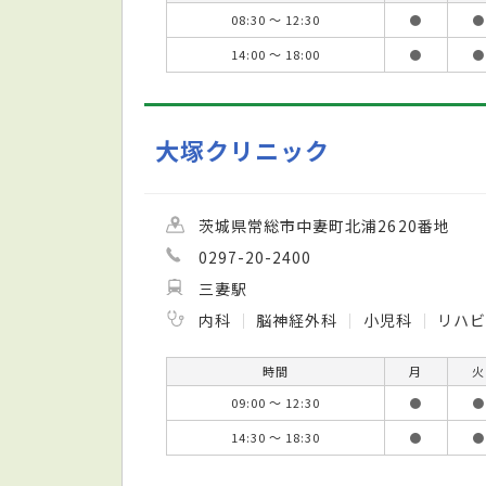
08:30 ～ 12:30
●
●
14:00 ～ 18:00
●
●
大塚クリニック
茨城県常総市中妻町北浦2620番地
0297-20-2400
三妻駅
内科
脳神経外科
小児科
リハビ
時間
月
火
09:00 ～ 12:30
●
●
14:30 ～ 18:30
●
●