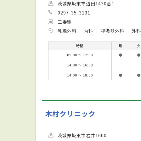
茨城県坂東市辺田1430番1
0297-35-3131
三妻駅
乳腺外科
内科
呼吸器外科
外
時間
月
火
09:00 ～ 12:00
●
●
14:00 ～ 16:00
－
－
14:00 ～ 18:00
●
●
木村クリニック
茨城県坂東市岩井1600