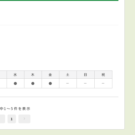
水
木
金
土
日
祝
●
●
●
－
－
－
件中1～5件を表示
1