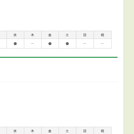
水
木
金
土
日
祝
●
－
●
●
－
－
水
木
金
土
日
祝