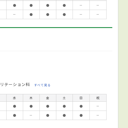
●
●
●
●
－
－
－
●
●
●
－
－
リテーション科
すべて見る
水
木
金
土
日
祝
●
●
●
●
●
－
●
－
●
●
●
－