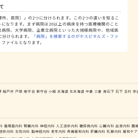
て
療所、医院）」の2つに分けられます。この2つの違いを知るこ
うになります。まず病院は20以上の病床を持つ医療機関のこと
立病院、大学病院、企業立病院といった大規模病院や、地域医
に分けられます。
「病院」を検索するのがホスピタルズ・ファ
・ファイルとなります。
野
稲戸井
戸頭
南守谷
新守谷
小絹
水海道
北水海道
中妻
三妻
南石下
石下
玉村
宗
科
循環器内科
腎臓内科
神経内科
人工透析内科
糖尿病内科
心臓内科
血液内科
腫
透析内科
女性内科
脳神経内科
老年内科
疼痛緩和内科
肝臓内科
乳腺内科
緩和ケア