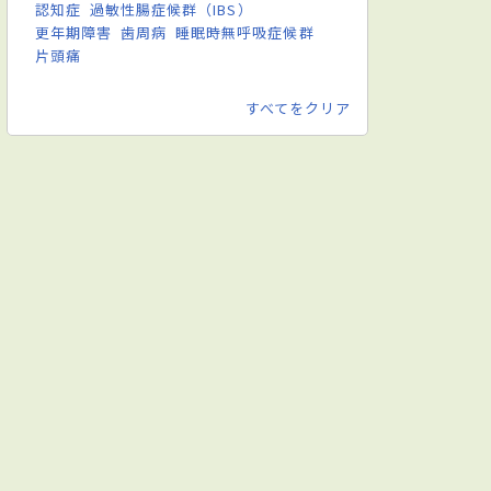
認知症
過敏性腸症候群（IBS）
更年期障害
歯周病
睡眠時無呼吸症候群
片頭痛
すべてをクリア