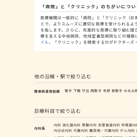
「病院」と「クリニック」のちがいについ
医療機関は一般的に「病院」と「クリニック（診
とで、よりスムーズに適切な医療を受けられるよ
を指します。さらに、先進的な医療に取り組む国
療を支える中核病院、地域密着型病院などの種類
イル
、「クリニック」を検索するのがドクターズ
他の沿線・駅で絞り込む
取手
下館
守谷
西取手
寺原
新取手
ゆめみ
関東鉄道常総線
診療科目で絞り込む
内科
消化器内科
胃腸内科
気管食道内科
呼吸器内
内科系
内分泌内科
代謝内科
糖尿病・代謝内科
がん内科