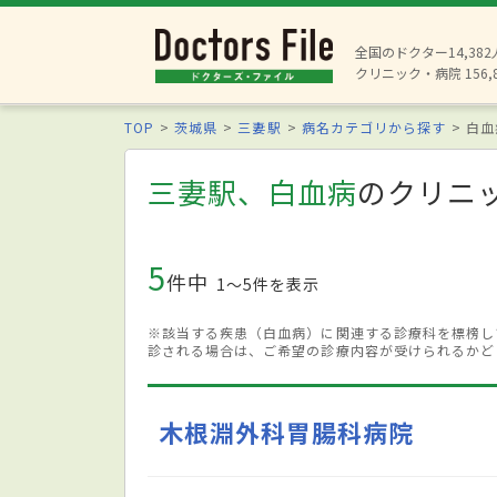
全国のドクター14,38
クリニック・病院 156,
TOP
茨城県
三妻駅
病名カテゴリから探す
白血
三妻駅、白血病
のクリニ
5
件中
1〜5件を表示
※該当する疾患（白血病）に関連する診療科を標榜し
診される場合は、ご希望の診療内容が受けられるかど
木根淵外科胃腸科病院