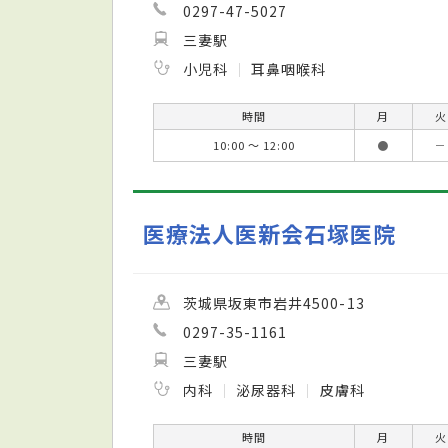
0297-47-5027
三妻駅
小児科
耳鼻咽喉科
時間
月
火
10:00 ～ 12:00
●
－
医療法人医新会石塚医院
茨城県坂東市岩井4500-13
0297-35-1161
三妻駅
内科
泌尿器科
皮膚科
時間
月
火