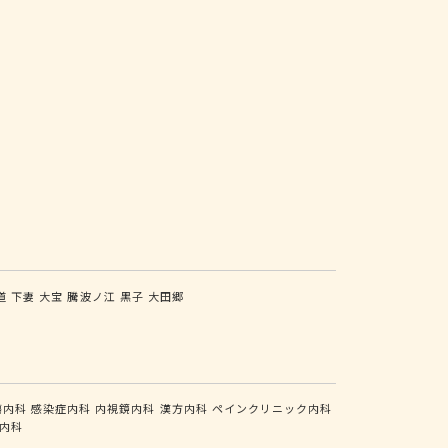
道
下妻
大宝
騰波ノ江
黒子
大田郷
瘍内科
感染症内科
内視鏡内科
漢方内科
ペインクリニック内科
内科